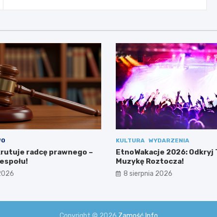
WO
KULTURA
WYDARZENIA
rutuje radcę prawnego –
EtnoWakacje 2026: Odkryj 
zespołu!
Muzykę Roztocza!
 2026
8 sierpnia 2026
Copyright © 2026
Zamość Info