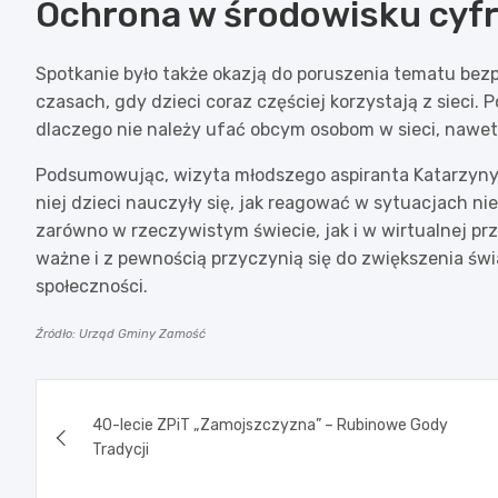
Ochrona w środowisku cy
Spotkanie było także okazją do poruszenia tematu bez
czasach, gdy dzieci coraz częściej korzystają z sieci. P
dlaczego nie należy ufać obcym osobom w sieci, nawet 
Podsumowując, wizyta młodszego aspiranta Katarzyny 
niej dzieci nauczyły się, jak reagować w sytuacjach n
zarówno w rzeczywistym świecie, jak i w wirtualnej prze
ważne i z pewnością przyczynią się do zwiększenia ś
społeczności.
Źródło: Urząd Gminy Zamość
Nawigacja
40-lecie ZPiT „Zamojszczyzna” – Rubinowe Gody
wpisu
Tradycji