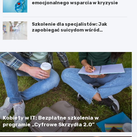
emocjonalnego wsparcia w kryzysie
Szkolenie dla specjalistów: Jak
zapobiegać suicydom wśród
młodzieży?
Kobiety w IT: Bezpłatne szkolenia w
programie „Cyfrowe Skrzydła 2.0”