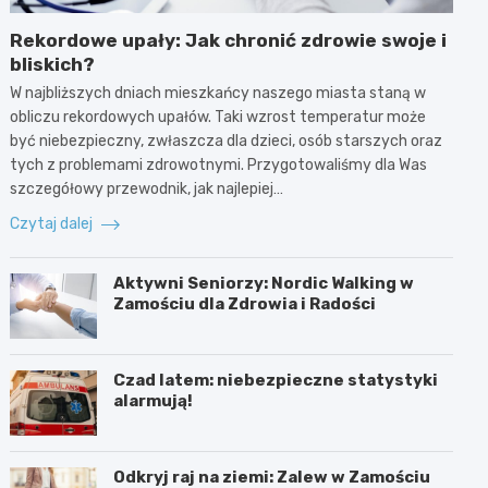
Rekordowe upały: Jak chronić zdrowie swoje i
bliskich?
W najbliższych dniach mieszkańcy naszego miasta staną w
obliczu rekordowych upałów. Taki wzrost temperatur może
być niebezpieczny, zwłaszcza dla dzieci, osób starszych oraz
tych z problemami zdrowotnymi. Przygotowaliśmy dla Was
szczegółowy przewodnik, jak najlepiej…
Czytaj dalej
Aktywni Seniorzy: Nordic Walking w
Zamościu dla Zdrowia i Radości
Czad latem: niebezpieczne statystyki
alarmują!
Odkryj raj na ziemi: Zalew w Zamościu