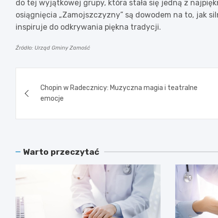
do tej wyjątkowej grupy, która stała się jedną z najpi
osiągnięcia „Zamojszczyzny” są dowodem na to, jak siln
inspiruje do odkrywania piękna tradycji.
Źródło: Urząd Gminy Zamość
Nawigacja
Chopin w Radecznicy: Muzyczna magia i teatralne
wpisu
emocje
Warto przeczytać