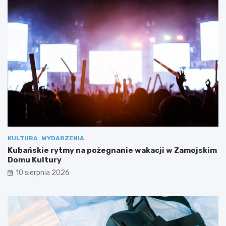
0
2
3
KULTURA
WYDARZENIA
Kubańskie rytmy na pożegnanie wakacji w Zamojskim
Domu Kultury
10 sierpnia 2026