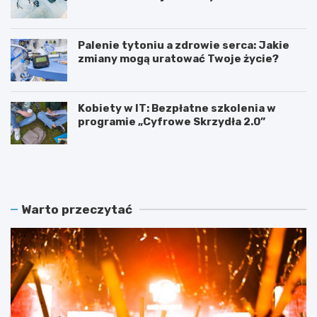
Palenie tytoniu a zdrowie serca: Jakie
zmiany mogą uratować Twoje życie?
Kobiety w IT: Bezpłatne szkolenia w
programie „Cyfrowe Skrzydła 2.0”
Z
K
a
u
m
b
o
a
ś
ń
Warto przeczytać
ć
s
ś
k
w
i
i
e
ę
r
t
y
u
t
j
m
e
y