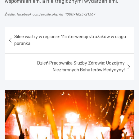
wspomnieniem, a nie tragicznymi wydarzeniami.
Źródło: facebook.com/profile.php?id=100091623721367
Nawigacja
Silne wiatry w regionie: 11 interwencji strażaków w ciągu
wpisu
poranka
Dzień Pracownika Służby Zdrowia: Uczcijmy
Niezłomnych Bohaterów Medycyny!