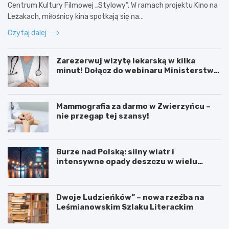
Centrum Kultury Filmowej „Stylowy”. W ramach projektu Kino na
Leżakach, miłośnicy kina spotkają się na…
Czytaj dalej
Zarezerwuj wizytę lekarską w kilka
minut! Dołącz do webinaru Ministerstwa
Zdrowia!
Mammografia za darmo w Zwierzyńcu –
nie przegap tej szansy!
Burze nad Polską: silny wiatr i
intensywne opady deszczu w wielu
regionach
Dwoje Ludzieńków” – nowa rzeźba na
Leśmianowskim Szlaku Literackim
L
Z