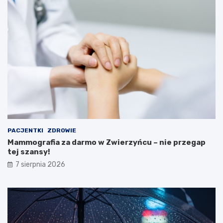
a
n
k
a
c
r
j
u
e
M
i
n
i
s
t
e
r
s
t
PACJENTKI
ZDROWIE
w
Mammografia za darmo w Zwierzyńcu – nie przegap
a
tej szansy!
Z
d
7 sierpnia 2026
r
o
w
i
a
!