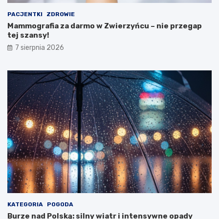
c
t
z
e
PACJENTKI
ZDROWIE
d
j
Mammografia za darmo w Zwierzyńcu – nie przegap
o
s
tej szansy!
w
z
7 sierpnia 2026
e
a
b
n
i
s
n
y
a
!
r
u
M
i
n
i
s
t
e
r
s
t
KATEGORIA
POGODA
w
Burze nad Polską: silny wiatr i intensywne opady
a