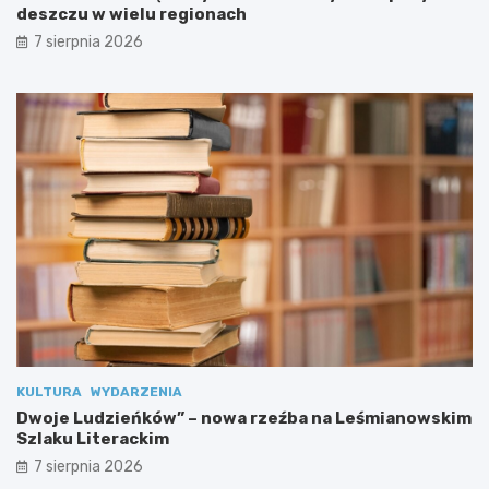
deszczu w wielu regionach
Z
d
7 sierpnia 2026
r
o
w
i
a
!
KULTURA
WYDARZENIA
Dwoje Ludzieńków” – nowa rzeźba na Leśmianowskim
Szlaku Literackim
7 sierpnia 2026