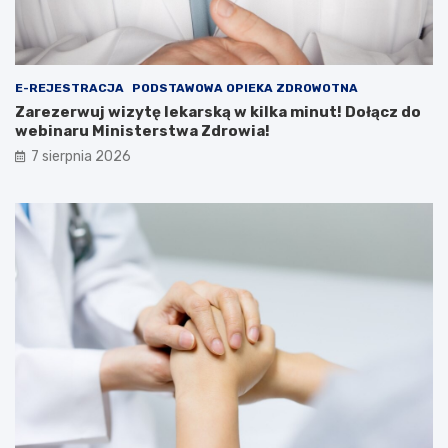
e
o
k
w
a
Z
r
w
E-REJESTRACJA
PODSTAWOWA OPIEKA ZDROWOTNA
s
i
k
e
Zarezerwuj wizytę lekarską w kilka minut! Dołącz do
ą
r
webinaru Ministerstwa Zdrowia!
w
z
7 sierpnia 2026
k
y
i
ń
l
c
k
u
a
–
m
n
i
i
n
e
u
p
t
r
!
z
D
e
o
g
ł
a
ą
p