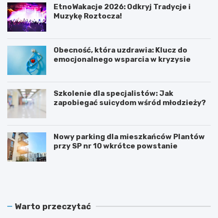
EtnoWakacje 2026: Odkryj Tradycje i
Muzykę Roztocza!
Obecność, która uzdrawia: Klucz do
emocjonalnego wsparcia w kryzysie
Szkolenie dla specjalistów: Jak
zapobiegać suicydom wśród młodzieży?
Nowy parking dla mieszkańców Plantów
przy SP nr 10 wkrótce powstanie
Z
E
a
t
m
n
o
o
ś
W
Warto przeczytać
ć
a
r
k