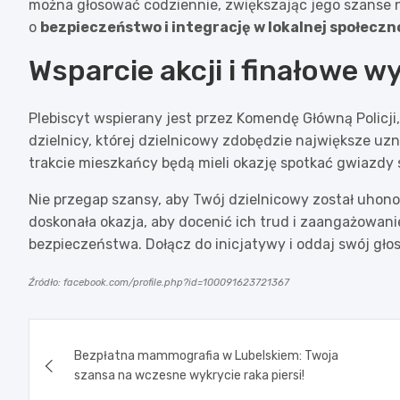
można głosować codziennie, zwiększając jego szanse n
o
bezpieczeństwo i integrację w lokalnej społeczn
Wsparcie akcji i finałowe w
Plebiscyt wspierany jest przez Komendę Główną Policji, 
dzielnicy, której dzielnicowy zdobędzie największe uzn
trakcie mieszkańcy będą mieli okazję spotkać gwiazdy 
Nie przegap szansy, aby Twój dzielnicowy został uho
doskonała okazja, aby docenić ich trud i zaangażowa
bezpieczeństwa. Dołącz do inicjatywy i oddaj swój głos 
Źródło: facebook.com/profile.php?id=100091623721367
Nawigacja
Bezpłatna mammografia w Lubelskiem: Twoja
wpisu
szansa na wczesne wykrycie raka piersi!