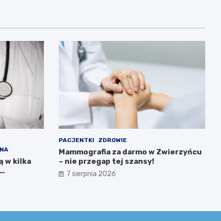
PACJENTKI
ZDROWIE
TNA
Mammografia za darmo w Zwierzyńcu
 w kilka
– nie przegap tej szansy!
7 sierpnia 2026