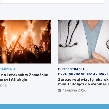
DARZENIA
E-REJESTRACJA
PODSTAWOWA OPIEKA ZDROWO
o na Leżakach w Zamościu:
ursy i Atrakcje
Zarezerwuj wizytę lekarską
minut! Dołącz do webinaru
 2026
Ministerstwa Zdrowia!
7 sierpnia 2026