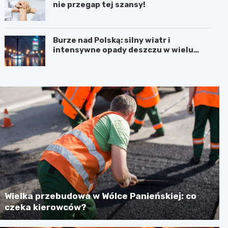
nie przegap tej szansy!
Burze nad Polską: silny wiatr i
intensywne opady deszczu w wielu
regionach
Wielka przebudowa w Wólce Panieńskiej: co
czeka kierowców?