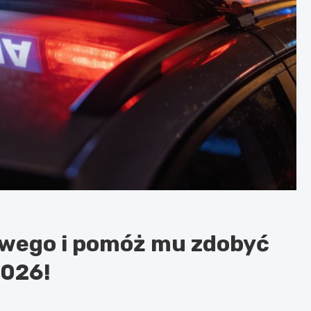
owego i pomóż mu zdobyć
2026!