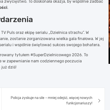
a zwycięstwo. To doskonała okazja, by wspólnie zadbać
ości
.
ydarzenia
TV Puls oraz ekipę serialu „Dzielnica strachu”. W
anie, zostanie zorganizowana wielka gala finałowa. W jej
serialu i wspólnie świętować sukces swojego bohatera.
norowany tytułem #SuperDzielnicowego 2026. To
nie w zapewnianie nam codziennego poczucia
już dziś!
Policja zyskuje na sile – mniej odejść, więcej nowych
funkcjonariuszy!