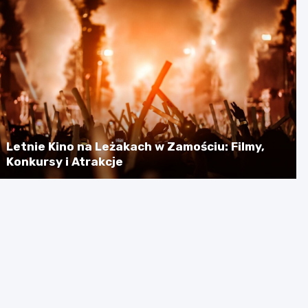
Letnie Kino na Leżakach w Zamościu: Filmy,
Konkursy i Atrakcje