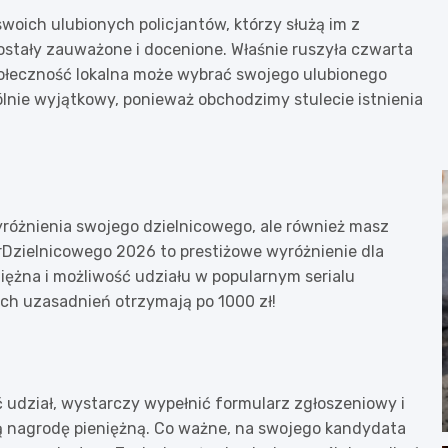
swoich ulubionych policjantów, którzy służą im z
ostały zauważone i docenione. Właśnie ruszyła czwarta
połeczność lokalna może wybrać swojego ulubionego
lnie wyjątkowy, ponieważ obchodzimy stulecie istnienia
wyróżnienia swojego dzielnicowego, ale również masz
Dzielnicowego 2026 to prestiżowe wyróżnienie dla
niężna i możliwość udziału w popularnym serialu
zych uzasadnień otrzymają po 1000 zł!
ć udział, wystarczy wypełnić formularz zgłoszeniowy i
ą nagrodę pieniężną. Co ważne, na swojego kandydata