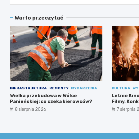
Warto przeczytać
INFRASTRUKTURA
REMONTY
WYDARZENIA
KULTURA
WY
Wielka przebudowa w Wólce
Letnie Kin
Panieńskiej: co czeka kierowców?
Filmy, Konk
8 sierpnia 2026
7 sierpnia