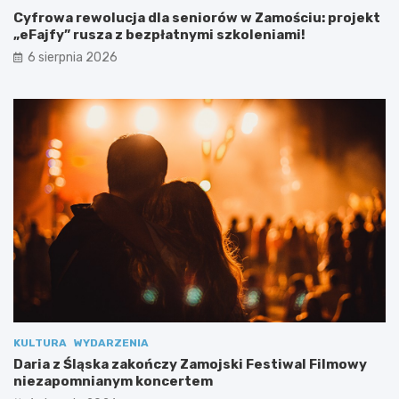
b
Cyfrowa rewolucja dla seniorów w Zamościu: projekt
a
„eFajfy” rusza z bezpłatnymi szkoleniami!
m
i
6 sierpnia 2026
s
p
e
c
j
a
l
n
y
m
i
KULTURA
WYDARZENIA
Daria z Śląska zakończy Zamojski Festiwal Filmowy
niezapomnianym koncertem