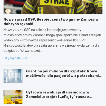
Nowy zarząd OSP: Bezpieczeństwo gminy Zamość w
dobrych rękach!
Nowy zarząd OSP na kolejną kadencję już powołany –
mieszkańcy gminy Zamość mogą spać spokojniej Skład zarządu
wyłoniony – kto będzie reprezentował jednostki OSP?
Miejscowość Białowola stała się areną ważnego wydarzenia dla
bezpieczeństwa naszej…
Czytaj dalej
Grant na pół miliona dla szpitala: Nowe
możliwości dla pacjentów z potrzebami
specjalnymi
Cyfrowa rewolucja dla seniorów w
Zamościu: projekt „eFajfy” rusza z
bezpłatnymi szkoleniami!