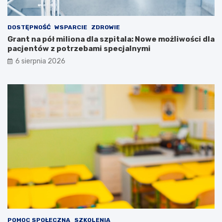
w
o
d
ś
o
c
DOSTĘPNOŚĆ
WSPARCIE
ZDROWIE
b
i
Grant na pół miliona dla szpitala: Nowe możliwości dla
r
d
pacjentów z potrzebami specjalnymi
y
l
6 sierpnia 2026
c
a
h
p
r
a
ę
c
k
j
a
e
c
n
h
t
!
ó
w
z
p
o
t
r
z
e
POMOC SPOŁECZNA
SZKOLENIA