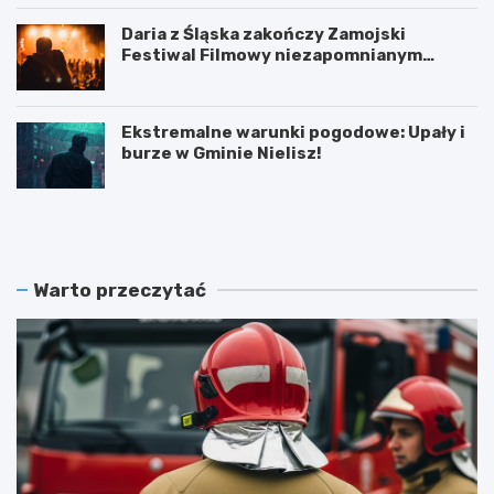
Daria z Śląska zakończy Zamojski
Festiwal Filmowy niezapomnianym
koncertem
Ekstremalne warunki pogodowe: Upały i
burze w Gminie Nielisz!
N
G
o
r
w
a
y
n
z
t
Warto przeczytać
a
n
r
a
z
p
ą
ó
d
ł
O
m
S
i
P
l
:
i
B
o