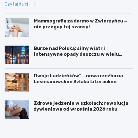
Czytaj dalej
Mammografia za darmo w Zwierzyńcu –
nie przegap tej szansy!
Burze nad Polską: silny wiatr i
intensywne opady deszczu w wielu
regionach
Dwoje Ludzieńków” – nowa rzeźba na
Leśmianowskim Szlaku Literackim
Zdrowe jedzenie w szkołach: rewolucja
żywieniowa od września 2026 roku
Z
M
a
a
r
m
e
m