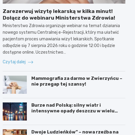
Zarezerwuj wizytę lekarską w kilka minut!
Dołącz do webinaru Ministerstwa Zdrowia!
Ministerstwo Zdrowia organizuje webinar na temat działania
nowego systemu Centralnej e-Rejestracji, który ma ułatwić
pacjentom proces umawiania wizyt lekarskich. Spotkanie
odbędzie się 7 sierpnia 2026 roku o godzinie 12:00 i będzie
dostępne online. Uczestnictwo…
Czytaj dalej
Mammografia za darmo w Zwierzyńcu –
nie przegap tej szansy!
Burze nad Polską: silny wiatr i
intensywne opady deszczu w wielu
regionach
Dwoje Ludzieńków” – nowa rzeźba na