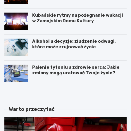
Kubańskie rytmy na pożegnanie wakacji
w Zamojskim Domu Kultury
Alkohol a decyzje: złudzenie odwagi,
które może zrujnować życie
Palenie tytoniu a zdrowie serca: Jakie
zmiany mogą uratować Twoje życie?
S
Z
t
a
u
m
l
o
e
ś
Warto przeczytać
c
ć
i
ś
e
w
O
i