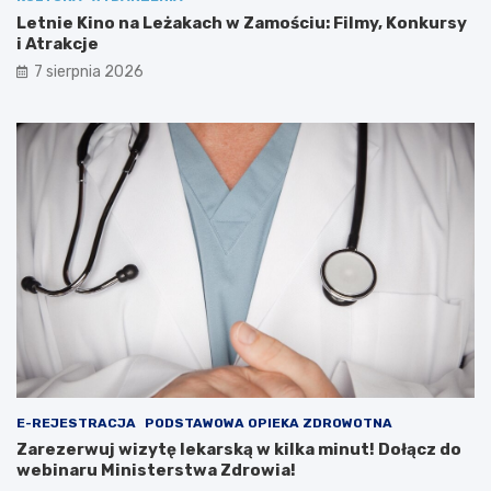
i
s
Letnie Kino na Leżakach w Zamościu: Filmy, Konkursy
e
y
i Atrakcje
r
i
7 sierpnia 2026
o
A
w
t
c
r
ó
a
w
k
?
c
j
e
E-REJESTRACJA
PODSTAWOWA OPIEKA ZDROWOTNA
Zarezerwuj wizytę lekarską w kilka minut! Dołącz do
webinaru Ministerstwa Zdrowia!