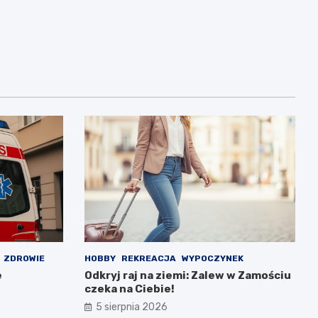
ZDROWIE
HOBBY
REKREACJA
WYPOCZYNEK
e
Odkryj raj na ziemi: Zalew w Zamościu
czeka na Ciebie!
5 sierpnia 2026