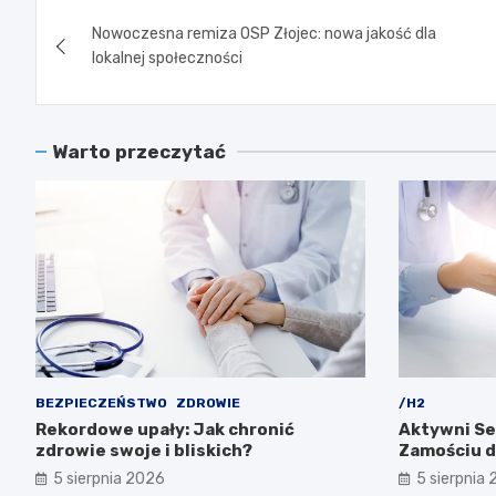
Nawigacja
Nowoczesna remiza OSP Złojec: nowa jakość dla
wpisu
lokalnej społeczności
Warto przeczytać
BEZPIECZEŃSTWO
ZDROWIE
/H2
Rekordowe upały: Jak chronić
Aktywni Se
zdrowie swoje i bliskich?
Zamościu dl
5 sierpnia 2026
5 sierpnia