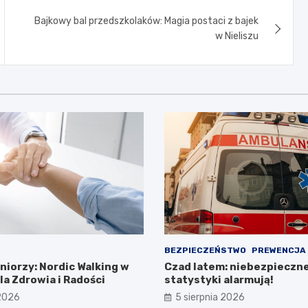
Bajkowy bal przedszkolaków: Magia postaci z bajek
w Nieliszu
BEZPIECZEŃSTWO
PREWENCJA
niorzy: Nordic Walking w
Czad latem: niebezpieczn
a Zdrowia i Radości
statystyki alarmują!
 2026
5 sierpnia 2026