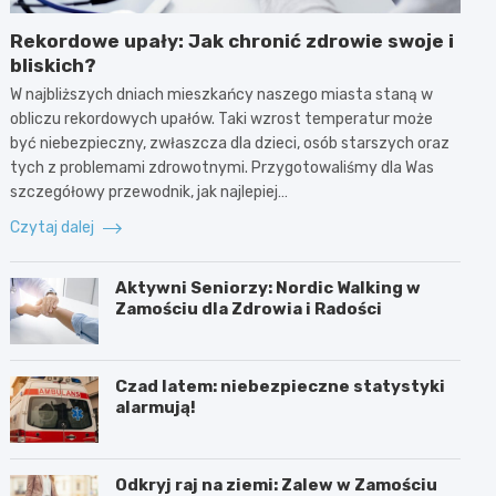
Rekordowe upały: Jak chronić zdrowie swoje i
bliskich?
W najbliższych dniach mieszkańcy naszego miasta staną w
obliczu rekordowych upałów. Taki wzrost temperatur może
być niebezpieczny, zwłaszcza dla dzieci, osób starszych oraz
tych z problemami zdrowotnymi. Przygotowaliśmy dla Was
szczegółowy przewodnik, jak najlepiej…
Czytaj dalej
Aktywni Seniorzy: Nordic Walking w
Zamościu dla Zdrowia i Radości
Czad latem: niebezpieczne statystyki
alarmują!
Odkryj raj na ziemi: Zalew w Zamościu