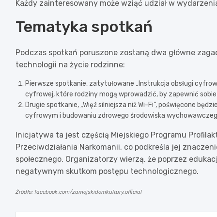
Każdy zainteresowany może wziąć udział w wydarzenia
Tematyka spotkań
Podczas spotkań poruszone zostaną dwa główne zagadn
technologii na życie rodzinne:
Pierwsze spotkanie, zatytułowane „Instrukcja obsługi cyfrow
cyfrowej, które rodziny mogą wprowadzić, by zapewnić sobie
Drugie spotkanie, „Więź silniejsza niż Wi-Fi”, poświęcone będzi
cyfrowym i budowaniu zdrowego środowiska wychowawczeg
Inicjatywa ta jest częścią Miejskiego Programu Profil
Przeciwdziałania Narkomanii, co podkreśla jej znacze
społecznego. Organizatorzy wierzą, że poprzez edukacj
negatywnym skutkom postępu technologicznego.
Źródło: facebook.com/zamojskidomkultury.official