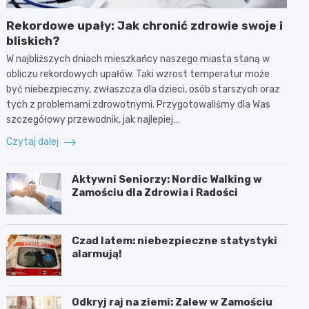
Rekordowe upały: Jak chronić zdrowie swoje i
bliskich?
W najbliższych dniach mieszkańcy naszego miasta staną w
obliczu rekordowych upałów. Taki wzrost temperatur może
być niebezpieczny, zwłaszcza dla dzieci, osób starszych oraz
tych z problemami zdrowotnymi. Przygotowaliśmy dla Was
szczegółowy przewodnik, jak najlepiej…
Czytaj dalej
Aktywni Seniorzy: Nordic Walking w
Zamościu dla Zdrowia i Radości
Czad latem: niebezpieczne statystyki
alarmują!
Odkryj raj na ziemi: Zalew w Zamościu