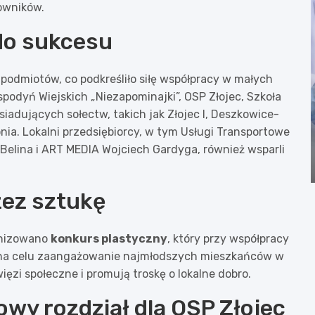
kowników.
do sukcesu
 podmiotów, co podkreśliło siłę współpracy w małych
podyń Wiejskich „Niezapominajki”, OSP Złojec, Szkoła
iadujących sołectw, takich jak Złojec I, Deszkowice-
onia. Lokalni przedsiębiorcy, w tym Usługi Transportowe
Belina i ART MEDIA Wojciech Gardyga, również wsparli
zez sztukę
anizowano
konkurs plastyczny
, który przy współpracy
 na celu zaangażowanie najmłodszych mieszkańców w
ęzi społeczne i promują troskę o lokalne dobro.
wy rozdział dla OSP Złojec