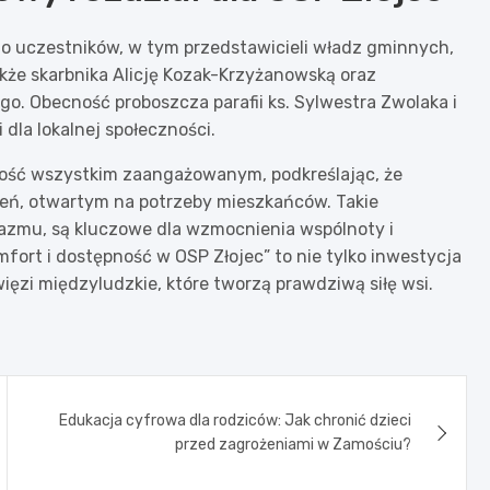
no uczestników, w tym przedstawicieli władz gminnych,
także skarbnika Alicję Kozak-Krzyżanowską oraz
. Obecność proboszcza parafii ks. Sylwestra Zwolaka i
 dla lokalnej społeczności.
zność wszystkim zaangażowanym, podkreślając, że
zeń, otwartym na potrzeby mieszkańców. Takie
jazmu, są kluczowe dla wzmocnienia wspólnoty i
ort i dostępność w OSP Złojec” to nie tylko inwestycja
więzi międzyludzkie, które tworzą prawdziwą siłę wsi.
Edukacja cyfrowa dla rodziców: Jak chronić dzieci
przed zagrożeniami w Zamościu?