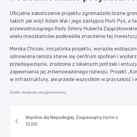
Oficjalne zakończenie projektu zgromadziło liczne gro
takich jak wójt Adam Wal i jego zastępca Piotr Pyś, a 
przewodniczącego Rady Gminy Huberta Zajączkowskiego
wielu mieszkańców podkreśliła znaczenie tej inwestycji
Monika Chrzan, inicjatorka projektu, wyraziła wdzięc
odnowiona remiza stanie się centrum spotkań i wydar
przedsięwzięcia, zrodzone z lokalnych potrzeb i entuz
zapewnienia jej zrównoważonego rozwoju. Projekt „Komf
w infrastrukturę, ale przede wszystkim w przyszłość i 
Źródło: facebook.com/gminanielisz
Nawigacja
Wspólnie dla Niepodległej: Zaśpiewajmy Hymn o
wpisu
12:00!