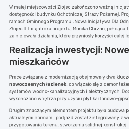
W małej miejscowości Złojec zakończono ważną inicjaty
dostępności budynku Ochotniczej Straży Pożarnej. Proj
ramach Gminnego Programu „Nowa Inicjatywa Dla Odnow
Złojec II. Inicjatorka projektu, Monika Chrzan, pełniąca
zainicjowała działania, które przyniosły korzyści całej l
Realizacja inwestycji: Nowe
mieszkańców
Prace związane z modernizacją obejmowały dwa kluczo
nowoczesnych łazienek
, co wiązało się z demontaż
systemów wodno-kanalizacyjnych i elektrycznych. Do
wykończono wnętrza przy użyciu płyt kartonowo-gipso
Drugim znaczącym elementem projektu była budowa
p
aktualnymi normami, podjazd został zintegrowany z 
przygotowania terenu, stworzenia solidnej konstrukcji