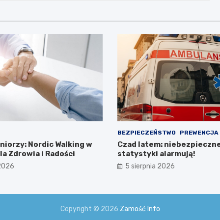
BEZPIECZEŃSTWO
PREWENCJA
niorzy: Nordic Walking w
Czad latem: niebezpieczn
a Zdrowia i Radości
statystyki alarmują!
 2026
5 sierpnia 2026
Copyright © 2026
Zamość Info