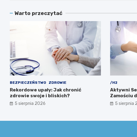
Warto przeczytać
BEZPIECZEŃSTWO
ZDROWIE
/H2
Rekordowe upały: Jak chronić
Aktywni Se
zdrowie swoje i bliskich?
Zamościu dl
5 sierpnia 2026
5 sierpnia