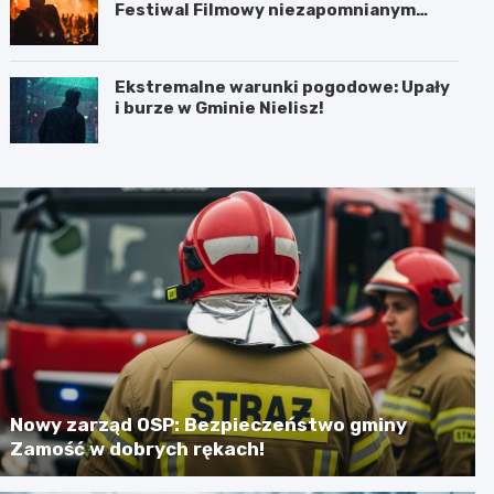
Festiwal Filmowy niezapomnianym
koncertem
Ekstremalne warunki pogodowe: Upały
i burze w Gminie Nielisz!
Nowy zarząd OSP: Bezpieczeństwo gminy
Zamość w dobrych rękach!