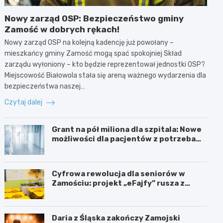
Nowy zarząd OSP: Bezpieczeństwo gminy
Zamość w dobrych rękach!
Nowy zarząd OSP na kolejną kadencję już powołany –
mieszkańcy gminy Zamość mogą spać spokojniej Skład
zarządu wyłoniony – kto będzie reprezentował jednostki OSP?
Miejscowość Białowola stała się areną ważnego wydarzenia dla
bezpieczeństwa naszej…
Czytaj dalej
Grant na pół miliona dla szpitala: Nowe
możliwości dla pacjentów z potrzebami
specjalnymi
Cyfrowa rewolucja dla seniorów w
Zamościu: projekt „eFajfy” rusza z
bezpłatnymi szkoleniami!
Daria z Śląska zakończy Zamojski