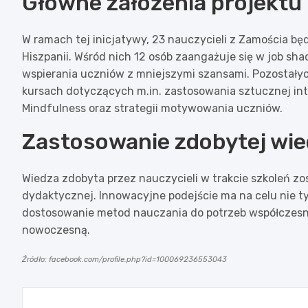
Główne założenia projektu
W ramach tej inicjatywy, 23 nauczycieli z Zamościa bę
Hiszpanii. Wśród nich 12 osób zaangażuje się w job sh
wspierania uczniów z mniejszymi szansami. Pozostałyc
kursach dotyczących m.in. zastosowania sztucznej int
Mindfulness oraz strategii motywowania uczniów.
Zastosowanie zdobytej wi
Wiedza zdobyta przez nauczycieli w trakcie szkoleń z
dydaktycznej. Innowacyjne podejście ma na celu nie t
dostosowanie metod nauczania do potrzeb współczesne
nowoczesną.
Źródło: facebook.com/profile.php?id=100069236553043
Nawigacja