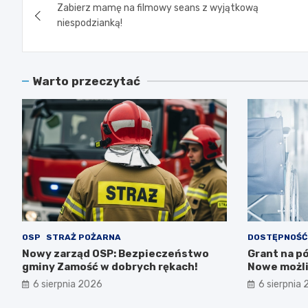
Zabierz mamę na filmowy seans z wyjątkową
wpisu
niespodzianką!
Warto przeczytać
OSP
STRAŻ POŻARNA
DOSTĘPNOŚĆ
Nowy zarząd OSP: Bezpieczeństwo
Grant na pó
gminy Zamość w dobrych rękach!
Nowe możli
potrzebami
6 sierpnia 2026
6 sierpnia