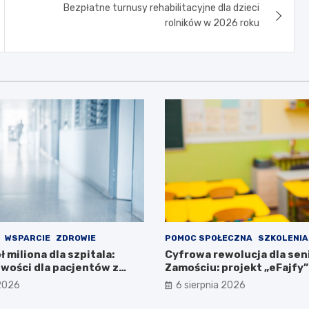
Bezpłatne turnusy rehabilitacyjne dla dzieci
rolników w 2026 roku
WSPARCIE
ZDROWIE
POMOC SPOŁECZNA
SZKOLENIA
ł miliona dla szpitala:
Cyfrowa rewolucja dla se
wości dla pacjentów z
Zamościu: projekt „eFajfy”
 specjalnymi
bezpłatnymi szkoleniami!
 2026
6 sierpnia 2026