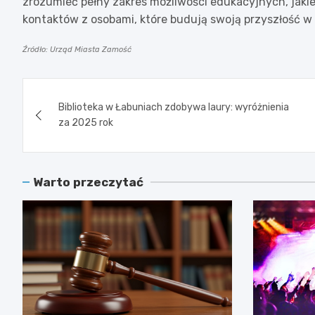
zrozumieć pełny zakres możliwości edukacyjnych, jaki
kontaktów z osobami, które budują swoją przyszłość w 
Źródło: Urząd Miasta Zamość
Nawigacja
Biblioteka w Łabuniach zdobywa laury: wyróżnienia
wpisu
za 2025 rok
Warto przeczytać