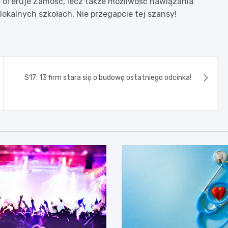
e oferuje Zamość, lecz także możliwość nawiązania
lokalnych szkołach. Nie przegapcie tej szansy!
S17: 13 firm stara się o budowę ostatniego odcinka!