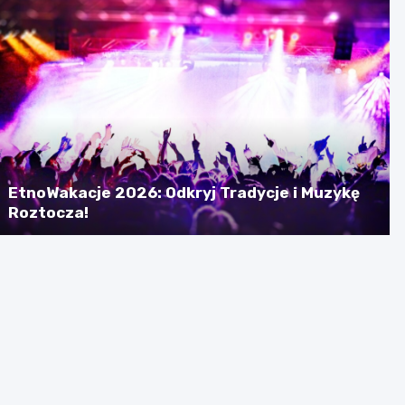
EtnoWakacje 2026: Odkryj Tradycje i Muzykę
Roztocza!