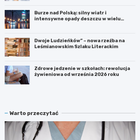
Burze nad Polską: silny wiatr i
intensywne opady deszczu w wielu
regionach
Dwoje Ludzieńków” – nowa rzeźba na
Leśmianowskim Szlaku Literackim
Zdrowe jedzenie w szkołach: rewolucja
żywieniowa od września 2026 roku
Z
M
a
a
r
m
e
m
z
o
Warto przeczytać
e
g
r
r
w
a
u
f
j
i