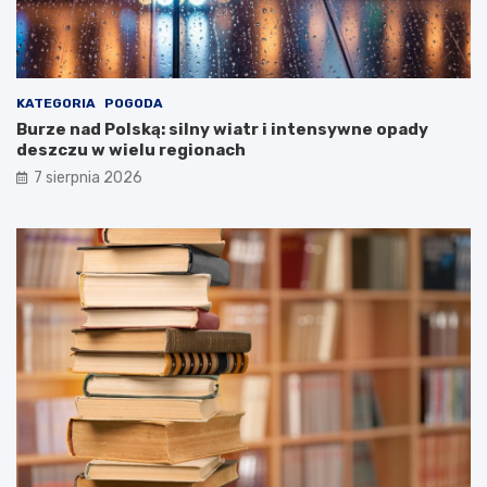
t
e
r
s
t
KATEGORIA
POGODA
w
Burze nad Polską: silny wiatr i intensywne opady
a
deszczu w wielu regionach
Z
d
7 sierpnia 2026
r
o
w
i
a
!