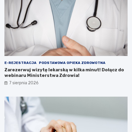
w
a
i
z
z
a
y
d
t
a
ę
r
l
m
e
o
k
w
a
Z
r
w
E-REJESTRACJA
PODSTAWOWA OPIEKA ZDROWOTNA
s
i
k
e
Zarezerwuj wizytę lekarską w kilka minut! Dołącz do
ą
r
webinaru Ministerstwa Zdrowia!
w
z
7 sierpnia 2026
k
y
i
ń
l
c
k
u
a
–
m
n
i
i
n
e
u
p