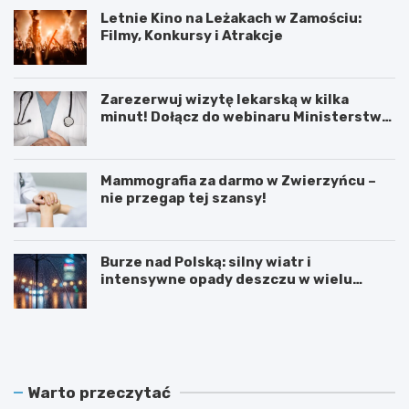
Letnie Kino na Leżakach w Zamościu:
Filmy, Konkursy i Atrakcje
Zarezerwuj wizytę lekarską w kilka
minut! Dołącz do webinaru Ministerstwa
Zdrowia!
Mammografia za darmo w Zwierzyńcu –
nie przegap tej szansy!
Burze nad Polską: silny wiatr i
intensywne opady deszczu w wielu
regionach
W
L
i
e
e
t
l
n
k
i
Warto przeczytać
a
e