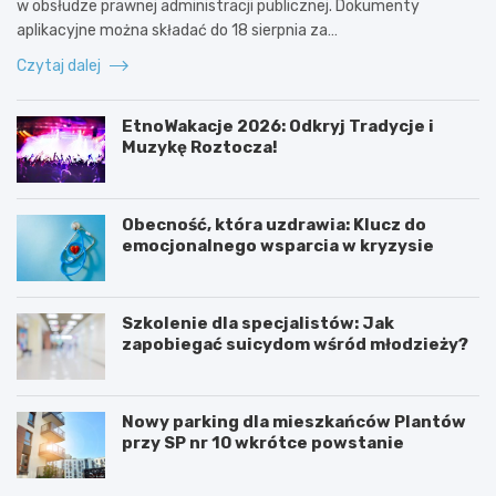
w obsłudze prawnej administracji publicznej. Dokumenty
aplikacyjne można składać do 18 sierpnia za…
Czytaj dalej
EtnoWakacje 2026: Odkryj Tradycje i
Muzykę Roztocza!
Obecność, która uzdrawia: Klucz do
emocjonalnego wsparcia w kryzysie
Szkolenie dla specjalistów: Jak
zapobiegać suicydom wśród młodzieży?
Nowy parking dla mieszkańców Plantów
przy SP nr 10 wkrótce powstanie
Z
E
a
t