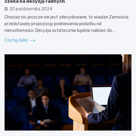
czeka na decyzję radnych
20 października 2024
Chociaż nic jeszcze nie jest zdecydowane, to władze Zamościa
przedstawiły propozycję podniesienia podatku od
nieruchomości. Decyzja ostatecznie będzie należeć do…
Czytaj dalej