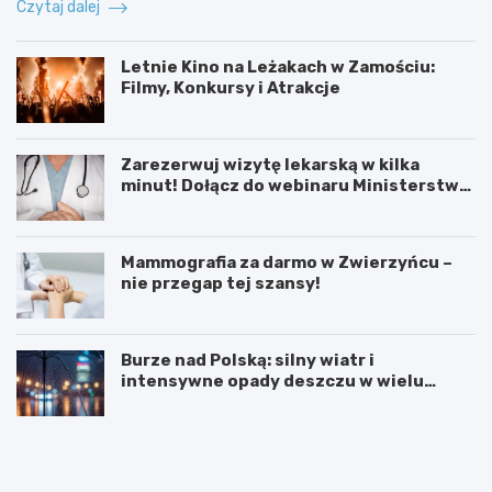
Czytaj dalej
Letnie Kino na Leżakach w Zamościu:
Filmy, Konkursy i Atrakcje
Zarezerwuj wizytę lekarską w kilka
minut! Dołącz do webinaru Ministerstwa
Zdrowia!
Mammografia za darmo w Zwierzyńcu –
nie przegap tej szansy!
Burze nad Polską: silny wiatr i
intensywne opady deszczu w wielu
regionach
W
L
i
e
e
t
l
n