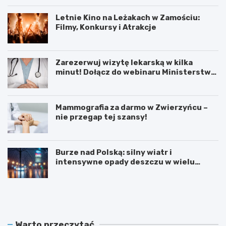
Letnie Kino na Leżakach w Zamościu:
Filmy, Konkursy i Atrakcje
Zarezerwuj wizytę lekarską w kilka
minut! Dołącz do webinaru Ministerstwa
Zdrowia!
Mammografia za darmo w Zwierzyńcu –
nie przegap tej szansy!
Burze nad Polską: silny wiatr i
intensywne opady deszczu w wielu
regionach
W
L
i
e
e
t
l
n
k
i
Warto przeczytać
a
e