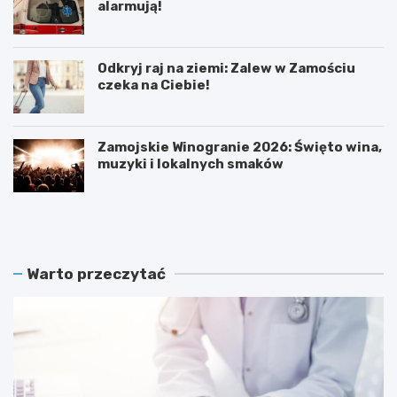
alarmują!
Odkryj raj na ziemi: Zalew w Zamościu
czeka na Ciebie!
Zamojskie Winogranie 2026: Święto wina,
muzyki i lokalnych smaków
R
A
e
k
k
t
o
y
r
w
Warto przeczytać
d
n
o
i
w
S
e
e
u
n
p
i
a
o
ł
r