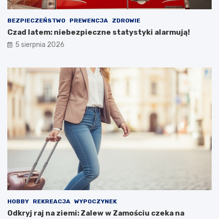
BEZPIECZEŃSTWO
PREWENCJA
ZDROWIE
Czad latem: niebezpieczne statystyki alarmują!
5 sierpnia 2026
HOBBY
REKREACJA
WYPOCZYNEK
Odkryj raj na ziemi: Zalew w Zamościu czeka na