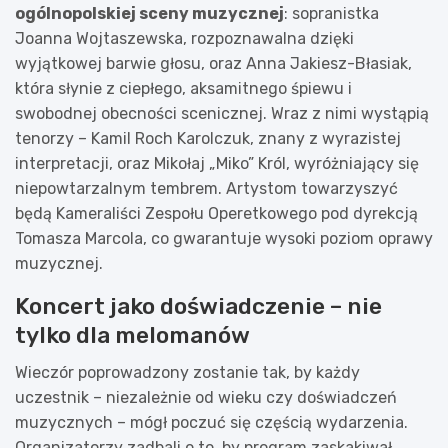
ogólnopolskiej sceny muzycznej
: sopranistka
Joanna Wojtaszewska, rozpoznawalna dzięki
wyjątkowej barwie głosu, oraz Anna Jakiesz-Błasiak,
która słynie z ciepłego, aksamitnego śpiewu i
swobodnej obecności scenicznej. Wraz z nimi wystąpią
tenorzy – Kamil Roch Karolczuk, znany z wyrazistej
interpretacji, oraz Mikołaj „Miko” Król, wyróżniający się
niepowtarzalnym tembrem. Artystom towarzyszyć
będą Kameraliści Zespołu Operetkowego pod dyrekcją
Tomasza Marcola, co gwarantuje wysoki poziom oprawy
muzycznej.
Koncert jako doświadczenie – nie
tylko dla melomanów
Wieczór poprowadzony zostanie tak, by każdy
uczestnik – niezależnie od wieku czy doświadczeń
muzycznych – mógł poczuć się częścią wydarzenia.
Organizatorzy zadbali o to, by program zaskakiwał