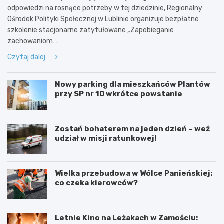
odpowiedzi na rosnące potrzeby w tej dziedzinie, Regionalny
Ośrodek Polityki Społecznej w Lublinie organizuje bezpłatne
szkolenie stacjonarne zatytułowane „Zapobieganie
zachowaniom…
Czytaj dalej
Nowy parking dla mieszkańców Plantów
przy SP nr 10 wkrótce powstanie
Zostań bohaterem na jeden dzień – weź
udział w misji ratunkowej!
Wielka przebudowa w Wólce Panieńskiej:
co czeka kierowców?
Letnie Kino na Leżakach w Zamościu: