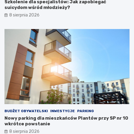
ó
c
Szkolenie dla specjalistów: Jak zapobiegać
w
ó
suicydom wśród młodzieży?
:
w
8 sierpnia 2026
J
P
a
l
k
a
z
n
a
t
p
ó
o
w
b
p
i
r
e
z
g
y
a
S
ć
P
s
n
u
r
i
1
c
0
BUDŻET OBYWATELSKI
INWESTYCJE
PARKING
y
w
Nowy parking dla mieszkańców Plantów przy SP nr 10
d
k
wkrótce powstanie
o
r
8 sierpnia 2026
m
ó