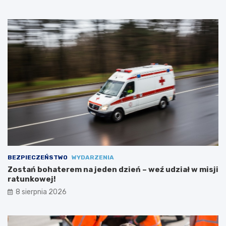
w
t
ś
c
r
e
ó
p
d
o
m
w
ł
s
o
t
d
a
z
n
i
i
e
e
ż
y
?
BEZPIECZEŃSTWO
WYDARZENIA
Zostań bohaterem na jeden dzień – weź udział w misji
ratunkowej!
8 sierpnia 2026