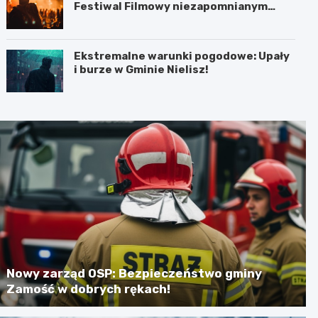
Festiwal Filmowy niezapomnianym
koncertem
Ekstremalne warunki pogodowe: Upały
i burze w Gminie Nielisz!
Nowy zarząd OSP: Bezpieczeństwo gminy
Zamość w dobrych rękach!