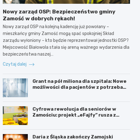
Nowy zarząd OSP: Bezpieczeństwo gminy
Zamość w dobrych rękach!
Nowy zarząd OSP na kolejną kadencję już powołany –
mieszkańcy gminy Zamość mogą spać spokojniej Skład
zarządu wyłoniony – kto będzie reprezentował jednostki OSP?
Miejscowość Białowola stała się areną ważnego wydarzenia dla
bezpieczeństwa naszej…
Czytaj dalej
Grant na pół miliona dla szpitala: Nowe
możliwości dla pacjentów z potrzebami
specjalnymi
Cyfrowa rewolucja dla seniorów w
Zamościu: projekt „eFajfy” rusza z
bezpłatnymi szkoleniami!
Daria z Śląska zakończy Zamojski