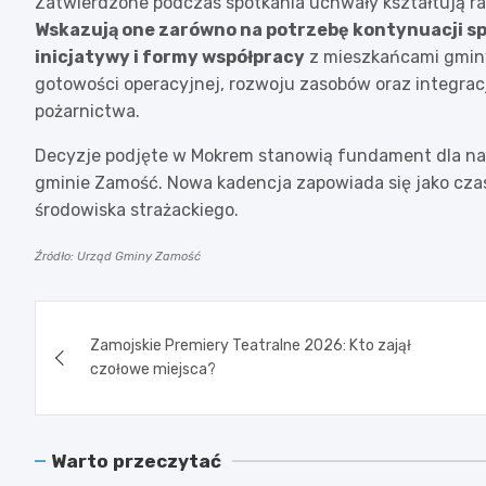
Zatwierdzone podczas spotkania uchwały kształtują ra
Wskazują one zarówno na potrzebę kontynuacji sp
inicjatywy i formy współpracy
z mieszkańcami gminy
gotowości operacyjnej, rozwoju zasobów oraz integracj
pożarnictwa.
Decyzje podjęte w Mokrem stanowią fundament dla n
gminie Zamość. Nowa kadencja zapowiada się jako czas
środowiska strażackiego.
Źródło: Urząd Gminy Zamość
Nawigacja
Zamojskie Premiery Teatralne 2026: Kto zajął
wpisu
czołowe miejsca?
Warto przeczytać