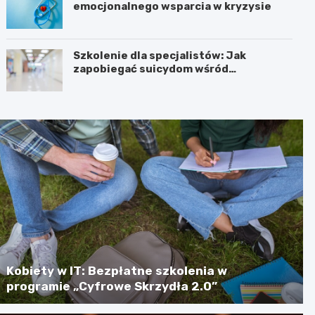
emocjonalnego wsparcia w kryzysie
Szkolenie dla specjalistów: Jak
zapobiegać suicydom wśród
młodzieży?
Kobiety w IT: Bezpłatne szkolenia w
programie „Cyfrowe Skrzydła 2.0”