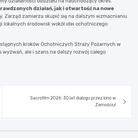
my działalności oddziału na nadchodzący okres.
rawdzonych działań, jak i otwartość na nowe
. Zarząd zamierza skupić się na dalszym wzmacnianiu
i lokalnych środowisk wokół idei ochotniczego
astępnych kroków Ochotniczych Straży Pożarnych w
 wyzwań, ale i szans na dalszy rozwój całego
Sacrofilm 2026: 30 lat dialogu przez kino w
Zamościu!