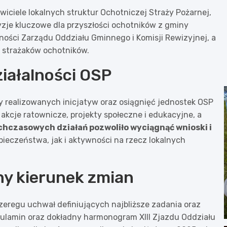
iciele lokalnych struktur Ochotniczej Straży Pożarnej,
zje kluczowe dla przyszłości ochotników z gminy
ności Zarządu Oddziału Gminnego i Komisji Rewizyjnej, a
 strażaków ochotników.
iałalności OSP
zy realizowanych inicjatyw oraz osiągnięć jednostek OSP
kcje ratownicze, projekty społeczne i edukacyjne, a
hczasowych działań pozwoliło wyciągnąć wnioski i
pieczeństwa, jak i aktywności na rzecz lokalnych
y kierunek zmian
szeregu uchwał definiujących najbliższe zadania oraz
egulamin oraz dokładny harmonogram XIII Zjazdu Oddziału