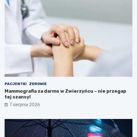
a
n
k
a
c
r
j
u
e
M
i
n
i
s
t
e
r
s
t
PACJENTKI
ZDROWIE
w
Mammografia za darmo w Zwierzyńcu – nie przegap
a
tej szansy!
Z
d
7 sierpnia 2026
r
o
w
i
a