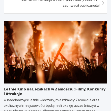
Teatralna rewolucja w Zamościu: Finał „Feblik 2.0”
zachwycił publiczność!
Letnie Kino na Leżakach w Zamościu: Filmy, Konkursy
i Atrakcje
W nadchodzące letnie wieczory, mieszkańcy Zamościa oraz
okolicznych miejscowości będą mieli okazję uczestniczyć w