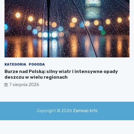
!
KATEGORIA
POGODA
Burze nad Polską: silny wiatr i intensywne opady
deszczu w wielu regionach
7 sierpnia 2026
Copyright © 2026
Zamość Info