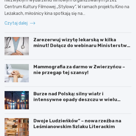
niezwykłym wydarzeniu filmowym organizowanym przez
Centrum Kultury Filmowej „Stylowy”. W ramach projektu Kino na
Leżakach, miłośnicy kina spotkają się na…
Czytaj dalej
Zarezerwuj wizytę lekarską w kilka
minut! Dołącz do webinaru Ministerstwa
Zdrowia!
Mammografia za darmo w Zwierzyńcu –
nie przegap tej szansy!
Burze nad Polską: silny wiatr i
intensywne opady deszczu w wielu
regionach
Dwoje Ludzieńków” – nowa rzeźba na
Leśmianowskim Szlaku Literackim
L
Z