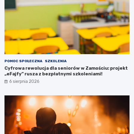
c
n
h
t
!
ó
w
z
p
o
t
r
z
e
POMOC SPOŁECZNA
SZKOLENIA
b
Cyfrowa rewolucja dla seniorów w Zamościu: projekt
a
„eFajfy” rusza z bezpłatnymi szkoleniami!
m
i
6 sierpnia 2026
s
p
e
c
j
a
l
n
y