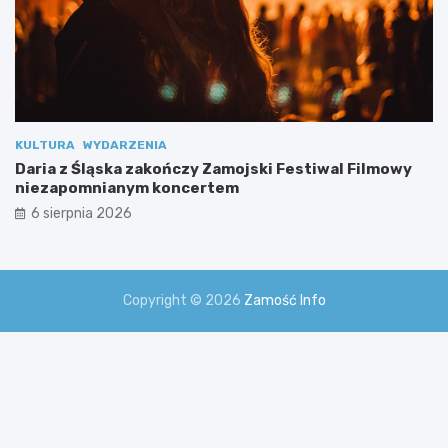
m
i
KULTURA
WYDARZENIA
Daria z Śląska zakończy Zamojski Festiwal Filmowy
niezapomnianym koncertem
6 sierpnia 2026
Copyright © 2026
Zamość Info