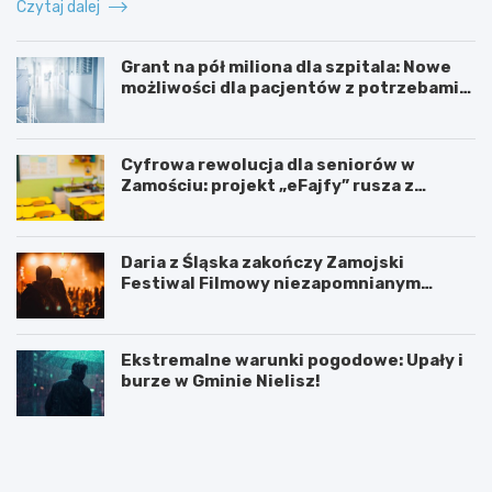
Czytaj dalej
Grant na pół miliona dla szpitala: Nowe
możliwości dla pacjentów z potrzebami
specjalnymi
Cyfrowa rewolucja dla seniorów w
Zamościu: projekt „eFajfy” rusza z
bezpłatnymi szkoleniami!
Daria z Śląska zakończy Zamojski
Festiwal Filmowy niezapomnianym
koncertem
Ekstremalne warunki pogodowe: Upały i
burze w Gminie Nielisz!
N
G
o
r
w
a
y
n