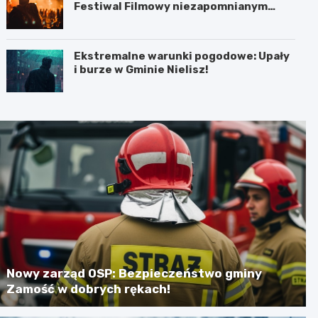
Festiwal Filmowy niezapomnianym
koncertem
Ekstremalne warunki pogodowe: Upały
i burze w Gminie Nielisz!
Nowy zarząd OSP: Bezpieczeństwo gminy
Zamość w dobrych rękach!