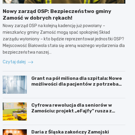
Nowy zarząd OSP: Bezpieczeństwo gminy
Zamość w dobrych rękach!
Nowy zarząd OSP na kolejną kadencję już powołany –
mieszkańcy gminy Zamość mogą spać spokojniej Skład
zarządu wyłoniony – kto będzie reprezentował jednostki OSP?
Miejscowość Białowola stała się areną ważnego wydarzenia dla
bezpieczeństwa naszej…
Czytaj dalej
Grant na pół miliona dla szpitala: Nowe
możliwości dla pacjentów z potrzebami
specjalnymi
Cyfrowa rewolucja dla seniorów w
Zamościu: projekt „eFajfy” rusza z
bezpłatnymi szkoleniami!
Daria z Śląska zakończy Zamojski