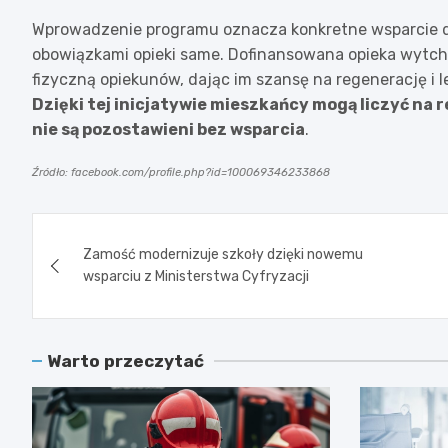
Wprowadzenie programu oznacza konkretne wsparcie dla
obowiązkami opieki same. Dofinansowana opieka wytch
fizyczną opiekunów, dając im szansę na regenerację i
Dzięki tej inicjatywie mieszkańcy mogą liczyć na 
nie są pozostawieni bez wsparcia
.
Źródło: facebook.com/profile.php?id=100069346233868
Nawigacja
Zamość modernizuje szkoły dzięki nowemu
wpisu
wsparciu z Ministerstwa Cyfryzacji
Warto przeczytać