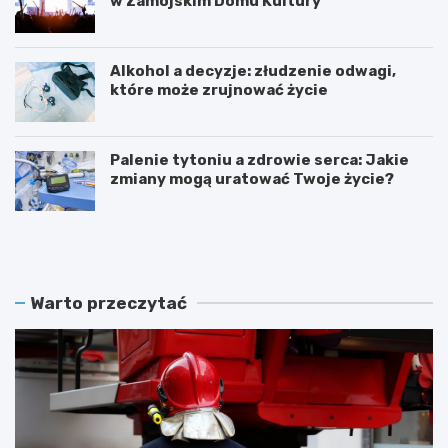
w Zamojskim Domu Kultury
Alkohol a decyzje: złudzenie odwagi,
które może zrujnować życie
Palenie tytoniu a zdrowie serca: Jakie
zmiany mogą uratować Twoje życie?
S
Z
t
a
u
m
l
o
e
ś
Warto przeczytać
c
ć
i
ś
e
w
O
i
S
ę
P
t
w
u
W
j