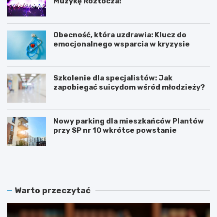
Muzykę Roztocza!
Obecność, która uzdrawia: Klucz do
emocjonalnego wsparcia w kryzysie
Szkolenie dla specjalistów: Jak
zapobiegać suicydom wśród młodzieży?
Nowy parking dla mieszkańców Plantów
przy SP nr 10 wkrótce powstanie
Z
E
a
t
m
n
o
o
ś
W
Warto przeczytać
ć
a
r
k
e
a