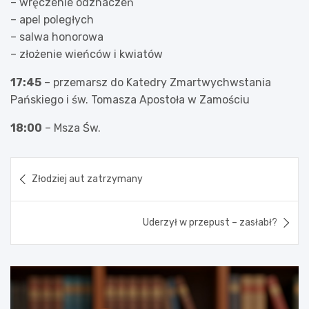
– wręczenie odznaczeń
– apel poległych
– salwa honorowa
– złożenie wieńców i kwiatów
17:45
– przemarsz do Katedry Zmartwychwstania
Pańskiego i św. Tomasza Apostoła w Zamościu
18:00
– Msza Św.
Nawigacja
Złodziej aut zatrzymany
wpisu
Uderzył w przepust – zasłabł?