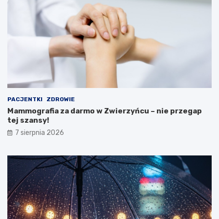
e
M
i
n
i
s
t
e
r
s
t
PACJENTKI
ZDROWIE
w
Mammografia za darmo w Zwierzyńcu – nie przegap
a
tej szansy!
Z
d
7 sierpnia 2026
r
o
w
i
a
!