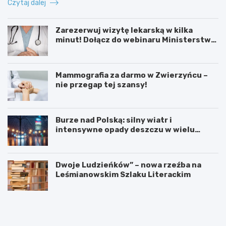
Czytaj dalej
Zarezerwuj wizytę lekarską w kilka
minut! Dołącz do webinaru Ministerstwa
Zdrowia!
Mammografia za darmo w Zwierzyńcu –
nie przegap tej szansy!
Burze nad Polską: silny wiatr i
intensywne opady deszczu w wielu
regionach
Dwoje Ludzieńków” – nowa rzeźba na
Leśmianowskim Szlaku Literackim
L
Z
e
a
t
r
n
e