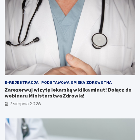
u
k
:
a
F
m
i
i
l
n
m
u
y
t
,
!
K
D
o
o
n
ł
k
ą
u
c
r
z
E-REJESTRACJA
PODSTAWOWA OPIEKA ZDROWOTNA
s
d
Zarezerwuj wizytę lekarską w kilka minut! Dołącz do
y
o
webinaru Ministerstwa Zdrowia!
i
w
7 sierpnia 2026
A
e
t
b
r
i
a
n
k
a
c
r