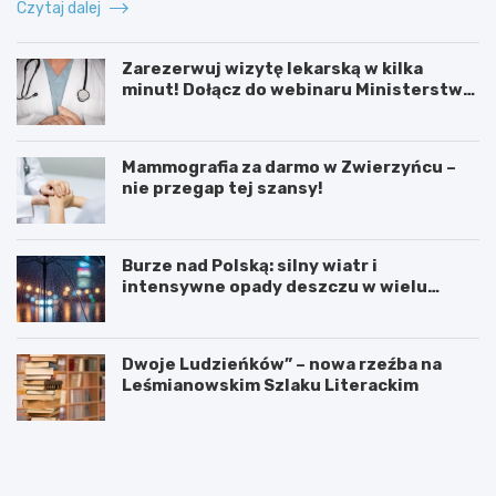
Czytaj dalej
Zarezerwuj wizytę lekarską w kilka
minut! Dołącz do webinaru Ministerstwa
Zdrowia!
Mammografia za darmo w Zwierzyńcu –
nie przegap tej szansy!
Burze nad Polską: silny wiatr i
intensywne opady deszczu w wielu
regionach
Dwoje Ludzieńków” – nowa rzeźba na
Leśmianowskim Szlaku Literackim
L
Z
e
a
t
r
n
e