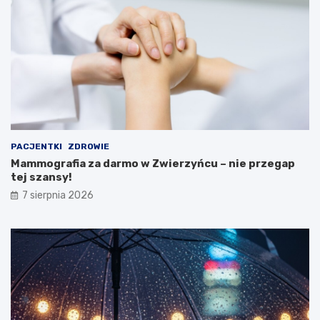
j
u
e
M
i
n
i
s
t
e
r
s
t
PACJENTKI
ZDROWIE
w
Mammografia za darmo w Zwierzyńcu – nie przegap
a
tej szansy!
Z
d
7 sierpnia 2026
r
o
w
i
a
!