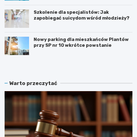
Szkolenie dla specjalistów: Jak
zapobiegać suicydom wśród młodzieży?
Nowy parking dla mieszkańców Plantów
przy SP nr 10 wkrótce powstanie
Z
E
a
t
m
n
o
o
ś
W
Warto przeczytać
ć
a
r
k
e
a
k
c
r
j
u
e
t
2
u
0
j
2
e
6