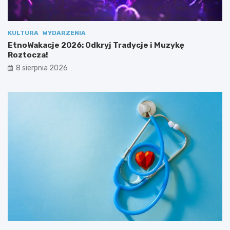
e
o
s
z
p
t
o
o
KULTURA
WYDARZENIA
ł
c
EtnoWakacje 2026: Odkryj Tradycje i Muzykę
u
z
Roztocza!
!
a
8 sierpnia 2026
!