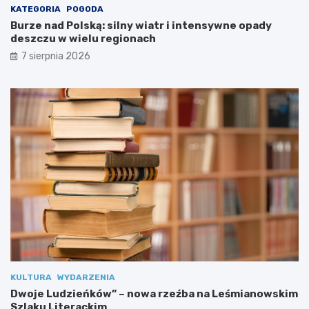
KATEGORIA
POGODA
w
Burze nad Polską: silny wiatr i intensywne opady
a
deszczu w wielu regionach
Z
d
7 sierpnia 2026
r
o
w
i
a
!
KULTURA
WYDARZENIA
Dwoje Ludzieńków” – nowa rzeźba na Leśmianowskim
Szlaku Literackim