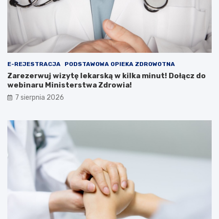
t
a
ę
r
l
m
e
o
k
w
a
Z
r
w
E-REJESTRACJA
PODSTAWOWA OPIEKA ZDROWOTNA
s
i
k
e
Zarezerwuj wizytę lekarską w kilka minut! Dołącz do
ą
r
webinaru Ministerstwa Zdrowia!
w
z
7 sierpnia 2026
k
y
i
ń
l
c
k
u
a
–
m
n
i
i
n
e
u
p
t
r
!
z
D
e
o
g