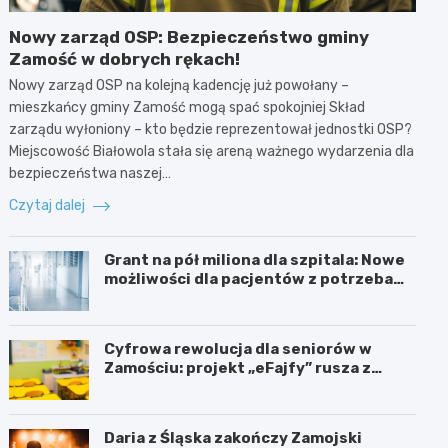
Nowy zarząd OSP: Bezpieczeństwo gminy
Zamość w dobrych rękach!
Nowy zarząd OSP na kolejną kadencję już powołany –
mieszkańcy gminy Zamość mogą spać spokojniej Skład
zarządu wyłoniony – kto będzie reprezentował jednostki OSP?
Miejscowość Białowola stała się areną ważnego wydarzenia dla
bezpieczeństwa naszej…
Czytaj dalej
Grant na pół miliona dla szpitala: Nowe
możliwości dla pacjentów z potrzebami
specjalnymi
Cyfrowa rewolucja dla seniorów w
Zamościu: projekt „eFajfy” rusza z
bezpłatnymi szkoleniami!
Daria z Śląska zakończy Zamojski