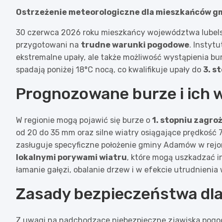
Ostrzeżenie meteorologiczne dla mieszkańców 
30 czerwca 2026 roku mieszkańcy województwa lubels
przygotowani na
trudne warunki pogodowe
. Instyt
ekstremalne upały, ale także możliwość wystąpienia b
spadają poniżej 18°C nocą, co kwalifikuje upały do
3. s
Prognozowane burze i ich 
W regionie mogą pojawić się burze o
1. stopniu zagro
od 20 do 35 mm oraz silne wiatry osiągające prędkość
zasługuje specyficzne położenie gminy Adamów w rej
lokalnymi porywami wiatru
, które mogą uszkadzać i
łamanie gałęzi, obalanie drzew i w efekcie utrudnieni
Zasady bezpieczeństwa dl
Z uwagi na nadchodzące niebezpieczne zjawiska pog