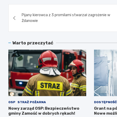
Nawigacja
Pijany kierowca z 3 promilami stwarzał zagrożenie w
wpisu
Żdanowie
Warto przeczytać
OSP
STRAŻ POŻARNA
DOSTĘPNOŚĆ
Nowy zarząd OSP: Bezpieczeństwo
Grant na pó
gminy Zamość w dobrych rękach!
Nowe możli