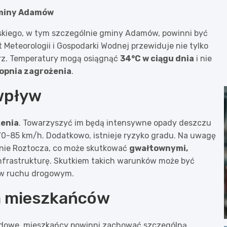
gminy Adamów
kiego, w tym szczególnie gminy Adamów, powinni być
ut Meteorologii i Gospodarki Wodnej przewiduje nie tylko
urz. Temperatury mogą osiągnąć
34°C w ciągu dnia
i nie
topnia zagrożenia
.
wpływ
żenia
. Towarzyszyć im będą intensywne opady deszczu
 70-85 km/h. Dodatkowo, istnieje ryzyko gradu. Na uwagę
onie Roztocza, co może skutkować
gwałtownymi,
nfrastrukturę. Skutkiem takich warunków może być
a w ruchu drogowym.
a mieszkańców
odowe, mieszkańcy powinni zachować szczególną