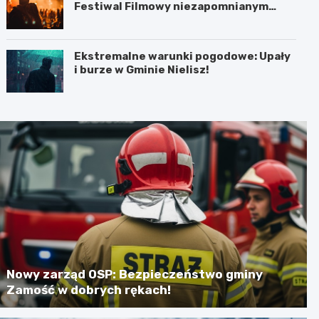
Festiwal Filmowy niezapomnianym
koncertem
Ekstremalne warunki pogodowe: Upały
i burze w Gminie Nielisz!
Nowy zarząd OSP: Bezpieczeństwo gminy
Zamość w dobrych rękach!