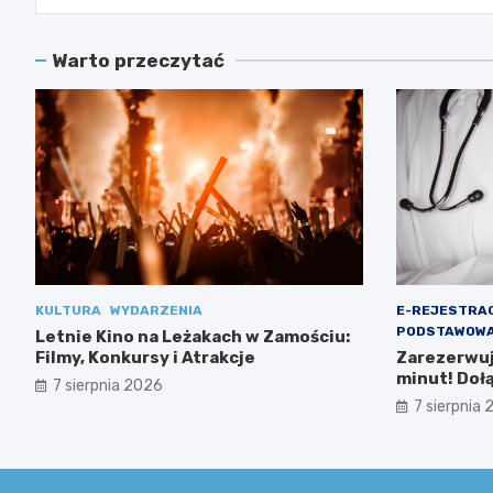
Warto przeczytać
KULTURA
WYDARZENIA
E-REJESTRA
PODSTAWOWA
Letnie Kino na Leżakach w Zamościu:
Filmy, Konkursy i Atrakcje
Zarezerwuj 
minut! Doł
7 sierpnia 2026
Ministerst
7 sierpnia