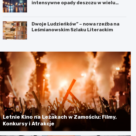
intensywne opady deszczu w wielu
regionach
Dwoje Ludzieńków” – nowa rzeźba na
Leśmianowskim Szlaku Literackim
Letnie Kino na Leżakach w Zamościu: Filmy,
Konkursy i Atrakcje