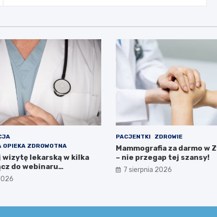
CJA
PACJENTKI
ZDROWIE
 OPIEKA ZDROWOTNA
Mammografia za darmo w 
wizytę lekarską w kilka
– nie przegap tej szansy!
ącz do webinaru
7 sierpnia 2026
wa Zdrowia!
 2026