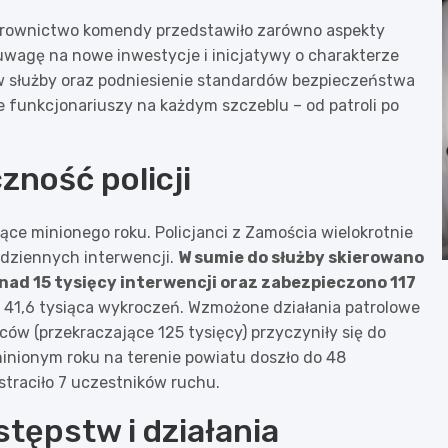
ierownictwo komendy przedstawiło zarówno aspekty
 uwagę na nowe inwestycje i inicjatywy o charakterze
w służby oraz podniesienie standardów bezpieczeństwa
e funkcjonariuszy na każdym szczeblu – od patroli po
zność policji
e minionego roku. Policjanci z Zamościa wielokrotnie
odziennych interwencji.
W sumie do służby skierowano
ad 15 tysięcy interwencji oraz zabezpieczono 117
o 41,6 tysiąca wykroczeń. Wzmożone działania patrolowe
ców (przekraczające 125 tysięcy) przyczyniły się do
inionym roku na terenie powiatu doszło do 48
straciło 7 uczestników ruchu.
tępstw i działania