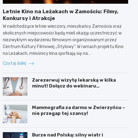
Letnie Kino na Leżakach w Zamościu: Filmy,
Konkursy i Atrakcje
W nadchodzące letnie wieczory, mieszkańcy Zamościa oraz
okolicznych miejscowości będą mieli okazję uczestniczyć w
niezwykłym wydarzeniu filmowym organizowanym przez
Centrum Kultury Filmowej „Stylowy”. W ramach projektu Kino
na Leżakach, miłośnicy kina spotkają się na…
Czytaj dalej
Zarezerwuj wizytę lekarską w kilka
minut! Dołącz do webinaru
Ministerstwa Zdrowia!
Mammografia za darmo w Zwierzyńcu –
nie przegap tej szansy!
Burze nad Polską: silny wiatr i