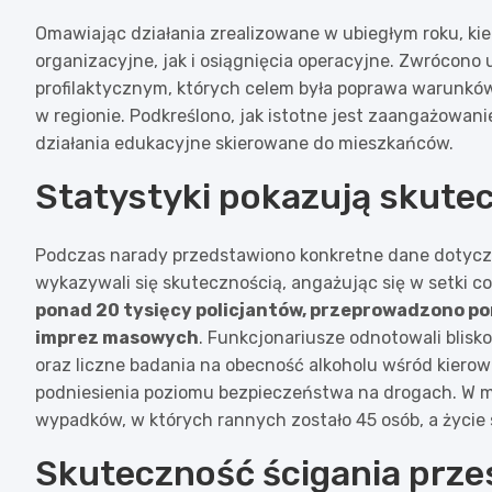
Omawiając działania zrealizowane w ubiegłym roku, k
organizacyjne, jak i osiągnięcia operacyjne. Zwrócono
profilaktycznym, których celem była poprawa warunkó
w regionie. Podkreślono, jak istotne jest zaangażowani
działania edukacyjne skierowane do mieszkańców.
Statystyki pokazują skutec
Podczas narady przedstawiono konkretne dane dotycząc
wykazywali się skutecznością, angażując się w setki c
ponad 20 tysięcy policjantów, przeprowadzono pon
imprez masowych
. Funkcjonariusze odnotowali blisk
oraz liczne badania na obecność alkoholu wśród kierow
podniesienia poziomu bezpieczeństwa na drogach. W m
wypadków, w których rannych zostało 45 osób, a życie 
Skuteczność ścigania przes