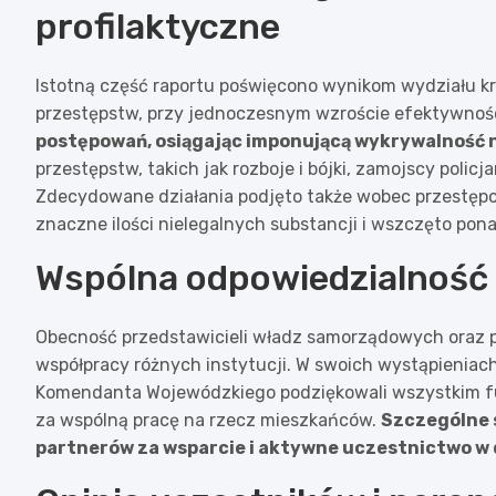
profilaktyczne
Istotną część raportu poświęcono wynikom wydziału k
przestępstw, przy jednoczesnym wzroście efektywno
postępowań, osiągając imponującą wykrywalność 
przestępstw, takich jak rozboje i bójki, zamojscy poli
Zdecydowane działania podjęto także wobec przestępcz
znaczne ilości nielegalnych substancji i wszczęto pon
Wspólna odpowiedzialność
Obecność przedstawicieli władz samorządowych oraz p
współpracy różnych instytucji. W swoich wystąpieniach
Komendanta Wojewódzkiego podziękowali wszystkim f
za wspólną pracę na rzecz mieszkańców.
Szczególne 
partnerów za wsparcie i aktywne uczestnictwo w 