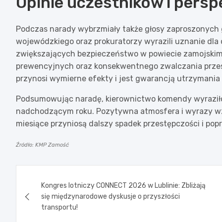
Opinie uczestników i persp
Podczas narady wybrzmiały także głosy zaproszonych g
wojewódzkiego oraz prokuratorzy wyrazili uznanie dla os
zwiększających bezpieczeństwo w powiecie zamojskim.
prewencyjnych oraz konsekwentnego zwalczania przest
przynosi wymierne efekty i jest gwarancją utrzymania
Podsumowując naradę, kierownictwo komendy wyraziło
nadchodzącym roku. Pozytywna atmosfera i wyrazy wz
miesiące przyniosą dalszy spadek przestępczości i po
Źródło: KMP Zamość
Nawigacja
Kongres lotniczy CONNECT 2026 w Lublinie: Zbliżają
wpisu
się międzynarodowe dyskusje o przyszłości
transportu!