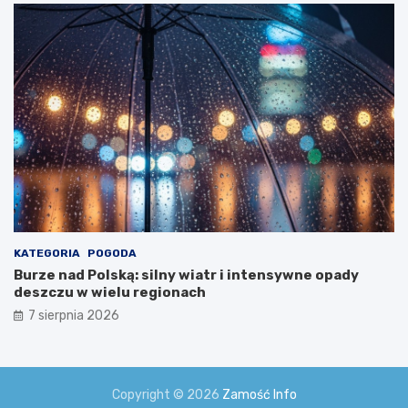
w
i
a
!
KATEGORIA
POGODA
Burze nad Polską: silny wiatr i intensywne opady
deszczu w wielu regionach
7 sierpnia 2026
Copyright © 2026
Zamość Info