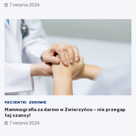
i
w
7 sierpnia 2026
A
e
t
b
r
i
a
n
k
a
c
r
j
u
e
M
i
n
i
s
t
e
r
s
t
PACJENTKI
ZDROWIE
w
Mammografia za darmo w Zwierzyńcu – nie przegap
a
tej szansy!
Z
d
7 sierpnia 2026
r
o