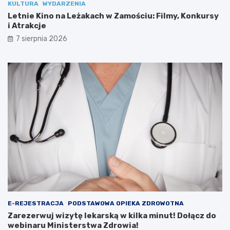
KULTURA
WYDARZENIA
Z
s
a
k
Letnie Kino na Leżakach w Zamościu: Filmy, Konkursy
m
ą
i Atrakcje
o
w
7 sierpnia 2026
ś
k
c
i
i
l
u
k
:
a
F
m
i
i
l
n
m
u
y
t
,
!
K
D
o
o
n
ł
k
ą
u
c
r
z
E-REJESTRACJA
PODSTAWOWA OPIEKA ZDROWOTNA
s
d
Zarezerwuj wizytę lekarską w kilka minut! Dołącz do
y
o
webinaru Ministerstwa Zdrowia!