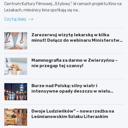
Centrum Kultury Filmowej „Stylowy”. W ramach projektu Kino na
Leżakach, miłośnicy kina spotkają się na…
Czytaj dalej
Zarezerwuj wizytę lekarską w kilka
minut! Dołącz do webinaru Ministerstwa
Zdrowia!
Mammografia za darmo w Zwierzyńcu –
nie przegap tej szansy!
Burze nad Polską: silny wiatr i
intensywne opady deszczu w wielu
regionach
Dwoje Ludzieńków” – nowa rzeźba na
Leśmianowskim Szlaku Literackim
L
Z