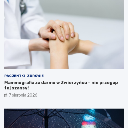
a
n
k
a
c
r
j
u
e
M
i
n
i
s
t
e
r
s
t
PACJENTKI
ZDROWIE
w
Mammografia za darmo w Zwierzyńcu – nie przegap
a
tej szansy!
Z
d
7 sierpnia 2026
r
o
w
i
a
!