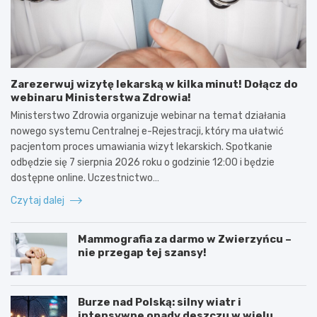
Zarezerwuj wizytę lekarską w kilka minut! Dołącz do
webinaru Ministerstwa Zdrowia!
Ministerstwo Zdrowia organizuje webinar na temat działania
nowego systemu Centralnej e-Rejestracji, który ma ułatwić
pacjentom proces umawiania wizyt lekarskich. Spotkanie
odbędzie się 7 sierpnia 2026 roku o godzinie 12:00 i będzie
dostępne online. Uczestnictwo…
Czytaj dalej
Mammografia za darmo w Zwierzyńcu –
nie przegap tej szansy!
Burze nad Polską: silny wiatr i
intensywne opady deszczu w wielu