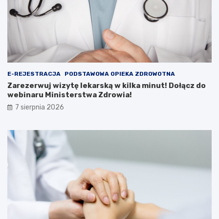
y
d
t
a
ę
r
l
m
e
o
k
w
a
Z
r
w
E-REJESTRACJA
PODSTAWOWA OPIEKA ZDROWOTNA
s
i
k
e
Zarezerwuj wizytę lekarską w kilka minut! Dołącz do
ą
r
webinaru Ministerstwa Zdrowia!
w
z
7 sierpnia 2026
k
y
i
ń
l
c
k
u
a
–
m
n
i
i
n
e
u
p
t
r
!
z
D
e