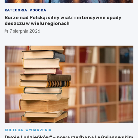
s
t
KATEGORIA
POGODA
w
Burze nad Polską: silny wiatr i intensywne opady
a
deszczu w wielu regionach
Z
d
7 sierpnia 2026
r
o
w
i
a
!
KULTURA
WYDARZENIA
Dwoje Ludzieńków” – nowa rzeźba na Leśmianowskim