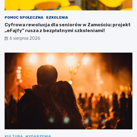
r
z
e
POMOC SPOŁECZNA
SZKOLENIA
b
Cyfrowa rewolucja dla seniorów w Zamościu: projekt
a
„eFajfy” rusza z bezpłatnymi szkoleniami!
m
i
6 sierpnia 2026
s
p
e
c
j
a
l
n
y
m
i
KULTURA
WYDARZENIA