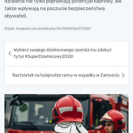
działania nie tylko poprawiają potencjał kadrowy, ale
także wpływają na poczucie bezpieczeństwa
obywateli.
Źródło: facebook.com/profile.php?id=100091623721367
Nawigacja
Wybierz swojego dzielnicowego i pomóż mu zdobyć
wpisu
tytuł #SuperDzielnicowy2026!
Nastolatek na hulajnodze ranny w wypadku w Zamościu