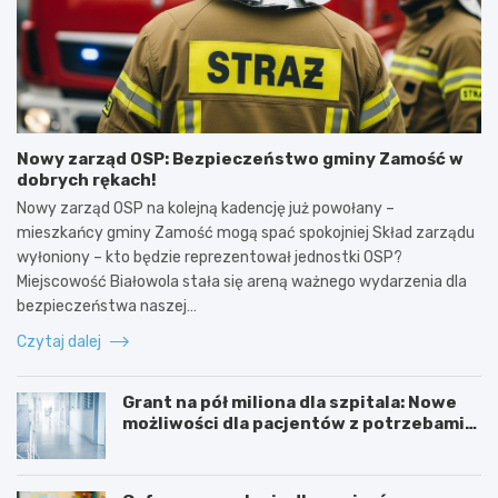
Nowy zarząd OSP: Bezpieczeństwo gminy Zamość w
dobrych rękach!
Nowy zarząd OSP na kolejną kadencję już powołany –
mieszkańcy gminy Zamość mogą spać spokojniej Skład zarządu
wyłoniony – kto będzie reprezentował jednostki OSP?
Miejscowość Białowola stała się areną ważnego wydarzenia dla
bezpieczeństwa naszej…
Czytaj dalej
Grant na pół miliona dla szpitala: Nowe
możliwości dla pacjentów z potrzebami
specjalnymi