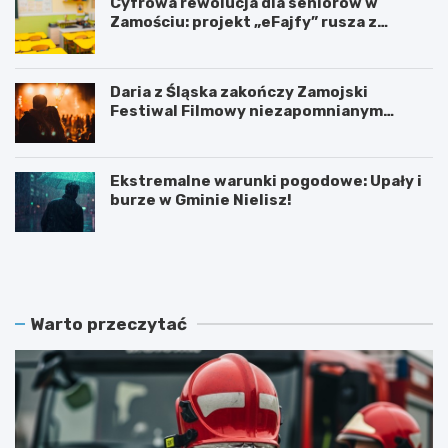
Cyfrowa rewolucja dla seniorów w
Zamościu: projekt „eFajfy” rusza z
bezpłatnymi szkoleniami!
Daria z Śląska zakończy Zamojski
Festiwal Filmowy niezapomnianym
koncertem
Ekstremalne warunki pogodowe: Upały i
burze w Gminie Nielisz!
N
G
o
r
w
a
y
n
z
t
Warto przeczytać
a
n
r
a
z
p
ą
ó
d
ł
O
m
S
i