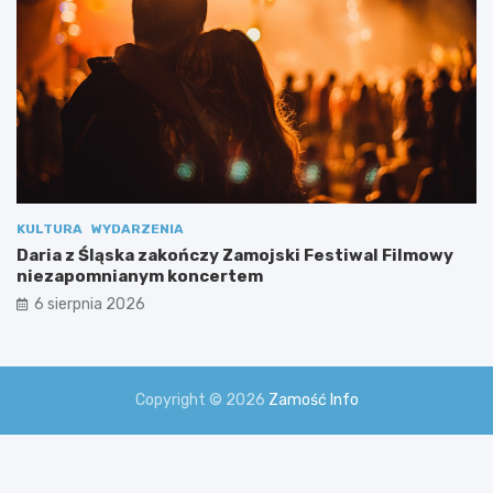
l
n
y
m
i
KULTURA
WYDARZENIA
Daria z Śląska zakończy Zamojski Festiwal Filmowy
niezapomnianym koncertem
6 sierpnia 2026
Copyright © 2026
Zamość Info