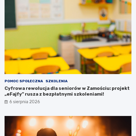
ę
c
k
j
a
e
c
n
h
t
!
ó
w
z
p
o
t
r
z
e
POMOC SPOŁECZNA
SZKOLENIA
b
Cyfrowa rewolucja dla seniorów w Zamościu: projekt
a
„eFajfy” rusza z bezpłatnymi szkoleniami!
m
i
6 sierpnia 2026
s
p
e
c
j
a