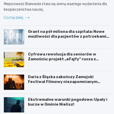
Miejscowość Białowola stała się areną ważnego wydarzenia dla
bezpieczeństwa naszej…
Czytaj dalej
Grant na pół miliona dla szpitala: Nowe
możliwości dla pacjentów z potrzebami
specjalnymi
Cyfrowa rewolucja dla seniorów w
Zamościu: projekt „eFajfy” rusza z
bezpłatnymi szkoleniami!
Daria z Śląska zakończy Zamojski
Festiwal Filmowy niezapomnianym
koncertem
Ekstremalne warunki pogodowe: Upały i
burze w Gminie Nielisz!
N
G