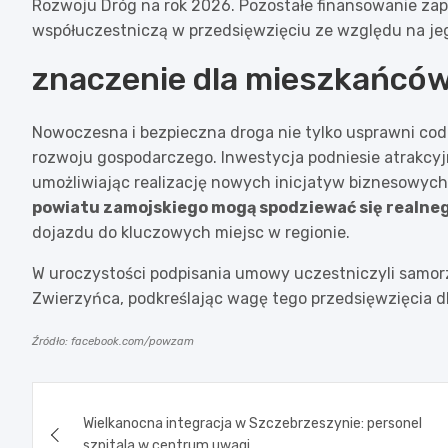
Rozwoju Dróg na rok 2026. Pozostałe finansowanie zap
współuczestniczą w przedsięwzięciu ze względu na jeg
znaczenie dla mieszkańców 
Nowoczesna i bezpieczna droga nie tylko usprawni co
rozwoju gospodarczego. Inwestycja podniesie atrakc
umożliwiając realizację nowych inicjatyw biznesowych
powiatu zamojskiego mogą spodziewać się realne
dojazdu do kluczowych miejsc w regionie.
W uroczystości podpisania umowy uczestniczyli samor
Zwierzyńca, podkreślając wagę tego przedsięwzięcia dla
Źródło: facebook.com/powzam
Nawigacja
Wielkanocna integracja w Szczebrzeszynie: personel
wpisu
szpitala w centrum uwagi