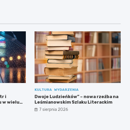
KULTURA
WYDARZENIA
r i
Dwoje Ludzieńków” – nowa rzeźba na
 w wielu
Leśmianowskim Szlaku Literackim
7 sierpnia 2026