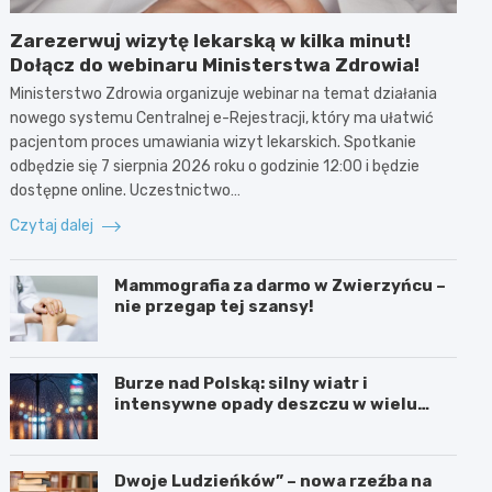
Zarezerwuj wizytę lekarską w kilka minut!
Dołącz do webinaru Ministerstwa Zdrowia!
Ministerstwo Zdrowia organizuje webinar na temat działania
nowego systemu Centralnej e-Rejestracji, który ma ułatwić
pacjentom proces umawiania wizyt lekarskich. Spotkanie
odbędzie się 7 sierpnia 2026 roku o godzinie 12:00 i będzie
dostępne online. Uczestnictwo…
Czytaj dalej
Mammografia za darmo w Zwierzyńcu –
nie przegap tej szansy!
Burze nad Polską: silny wiatr i
intensywne opady deszczu w wielu
regionach
Dwoje Ludzieńków” – nowa rzeźba na