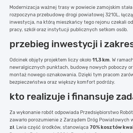
Modernizacja ważnej trasy w powiecie zamojskim stała
rozpoczyna przebudowę drogi powiatowej 3210L, łącząc
inwestycja, na którą mieszkańcy tego rejonu czekali od
pracy, szkół oraz instytucji publicznych setkom osób.
przebieg inwestycji i zakre
Odcinek objęty projektem liczy około
11,3 km
. W ramac
newralgicznych punktach, budowę nowych poboczy ora
montaż nowego oznakowania. Dzięki tym pracom zarówno
bezpieczeństwa oraz większy komfort podróży.
kto realizuje i finansuje za
Za wykonanie robót odpowiada Przedsiębiorstwo Robó
zawarło porozumienie z Zarządem Dróg Powiatowych w 
zł
. Lwia część środków, stanowiąca
70% kosztów kwal