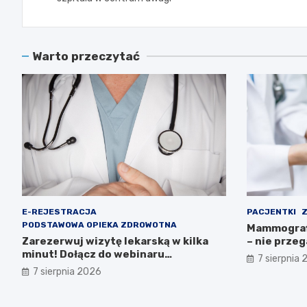
Warto przeczytać
E-REJESTRACJA
PACJENTKI
Z
PODSTAWOWA OPIEKA ZDROWOTNA
Mammografi
Zarezerwuj wizytę lekarską w kilka
– nie przeg
minut! Dołącz do webinaru
7 sierpnia
Ministerstwa Zdrowia!
7 sierpnia 2026