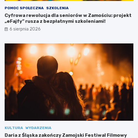
e
POMOC SPOŁECZNA
SZKOLENIA
b
Cyfrowa rewolucja dla seniorów w Zamościu: projekt
a
„eFajfy” rusza z bezpłatnymi szkoleniami!
m
i
6 sierpnia 2026
s
p
e
c
j
a
l
n
y
m
i
KULTURA
WYDARZENIA
Daria z Śląska zakończy Zamojski Festiwal Filmowy