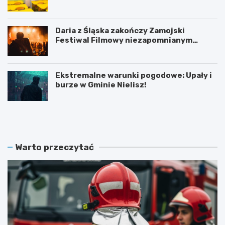
bezpłatnymi szkoleniami!
Daria z Śląska zakończy Zamojski
Festiwal Filmowy niezapomnianym
koncertem
Ekstremalne warunki pogodowe: Upały i
burze w Gminie Nielisz!
N
G
o
r
w
a
y
n
z
t
Warto przeczytać
a
n
r
a
z
p
ą
ó
d
ł
O
m
S
i
P
l
:
i