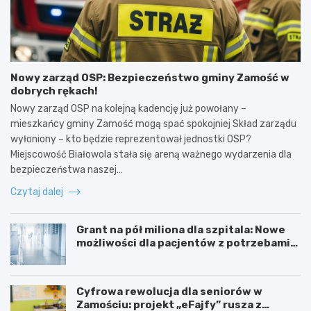
Nowy zarząd OSP: Bezpieczeństwo gminy Zamość w
dobrych rękach!
Nowy zarząd OSP na kolejną kadencję już powołany –
mieszkańcy gminy Zamość mogą spać spokojniej Skład zarządu
wyłoniony – kto będzie reprezentował jednostki OSP?
Miejscowość Białowola stała się areną ważnego wydarzenia dla
bezpieczeństwa naszej…
Czytaj dalej
Grant na pół miliona dla szpitala: Nowe
możliwości dla pacjentów z potrzebami
specjalnymi
Cyfrowa rewolucja dla seniorów w
Zamościu: projekt „eFajfy” rusza z