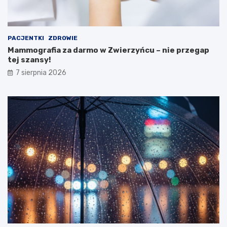
e
r
s
t
PACJENTKI
ZDROWIE
w
Mammografia za darmo w Zwierzyńcu – nie przegap
a
tej szansy!
Z
d
7 sierpnia 2026
r
o
w
i
a
!