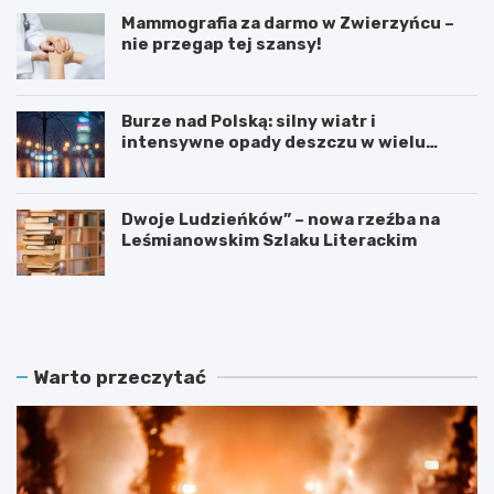
Mammografia za darmo w Zwierzyńcu –
nie przegap tej szansy!
Burze nad Polską: silny wiatr i
intensywne opady deszczu w wielu
regionach
Dwoje Ludzieńków” – nowa rzeźba na
Leśmianowskim Szlaku Literackim
L
Z
e
a
t
r
n
e
i
z
Warto przeczytać
e
e
K
r
i
w
n
u
o
j
n
w