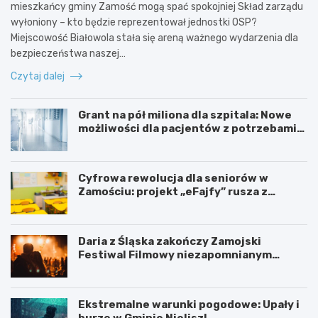
mieszkańcy gminy Zamość mogą spać spokojniej Skład zarządu
wyłoniony – kto będzie reprezentował jednostki OSP?
Miejscowość Białowola stała się areną ważnego wydarzenia dla
bezpieczeństwa naszej…
Czytaj dalej
Grant na pół miliona dla szpitala: Nowe
możliwości dla pacjentów z potrzebami
specjalnymi
Cyfrowa rewolucja dla seniorów w
Zamościu: projekt „eFajfy” rusza z
bezpłatnymi szkoleniami!
Daria z Śląska zakończy Zamojski
Festiwal Filmowy niezapomnianym
koncertem
Ekstremalne warunki pogodowe: Upały i
burze w Gminie Nielisz!