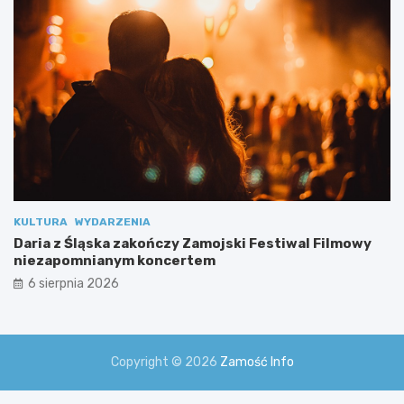
j
a
l
n
y
m
i
KULTURA
WYDARZENIA
Daria z Śląska zakończy Zamojski Festiwal Filmowy
niezapomnianym koncertem
6 sierpnia 2026
Copyright © 2026
Zamość Info