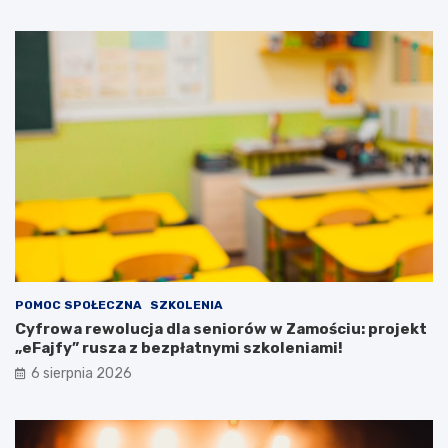
h
p
r
a
ę
c
k
j
a
e
c
n
h
t
!
ó
w
z
p
o
t
r
z
e
POMOC SPOŁECZNA
SZKOLENIA
b
Cyfrowa rewolucja dla seniorów w Zamościu: projekt
a
„eFajfy” rusza z bezpłatnymi szkoleniami!
m
i
6 sierpnia 2026
s
p
e
c