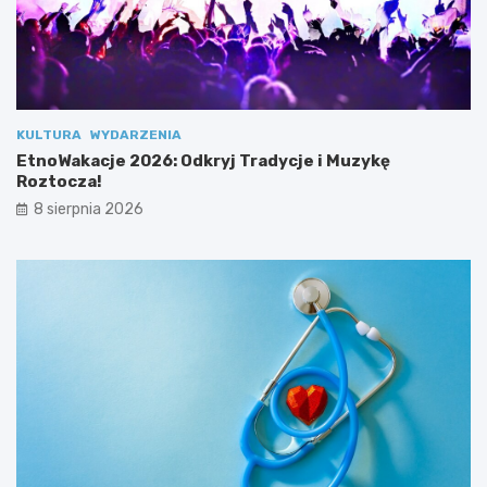
d
k
o
ę
z
R
e
o
s
z
p
t
o
o
KULTURA
WYDARZENIA
ł
c
EtnoWakacje 2026: Odkryj Tradycje i Muzykę
u
z
Roztocza!
!
a
8 sierpnia 2026
!