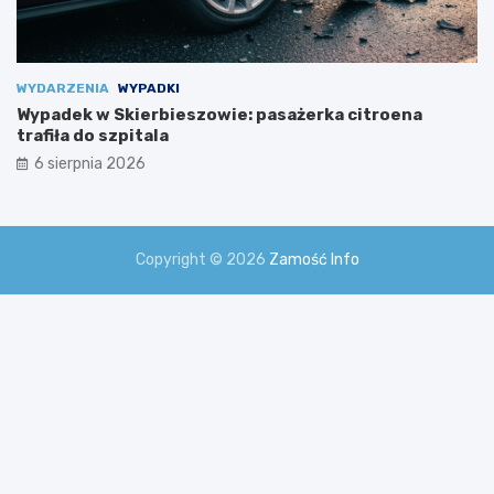
m
i
!
WYDARZENIA
WYPADKI
Wypadek w Skierbieszowie: pasażerka citroena
trafiła do szpitala
6 sierpnia 2026
Copyright © 2026
Zamość Info