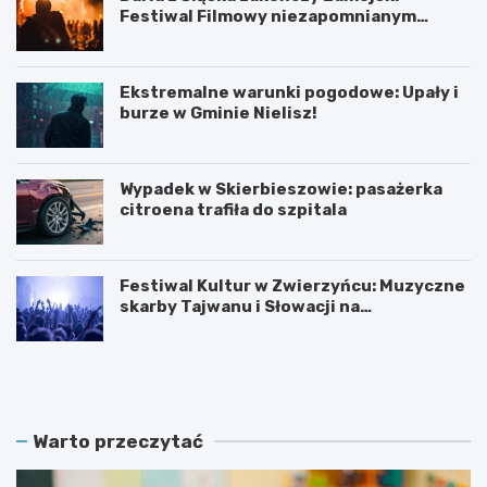
Festiwal Filmowy niezapomnianym
koncertem
Ekstremalne warunki pogodowe: Upały i
burze w Gminie Nielisz!
Wypadek w Skierbieszowie: pasażerka
citroena trafiła do szpitala
Festiwal Kultur w Zwierzyńcu: Muzyczne
skarby Tajwanu i Słowacji na
wyciągnięcie ręki!
C
D
y
a
f
r
r
i
o
a
Warto przeczytać
w
z
a
Ś
r
l