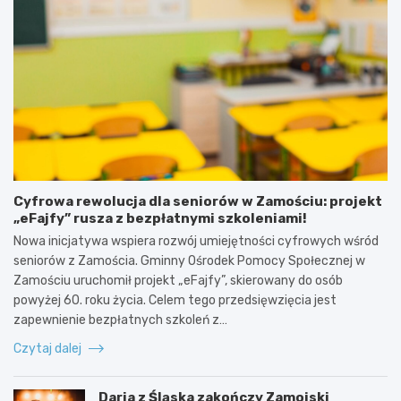
Cyfrowa rewolucja dla seniorów w Zamościu: projekt
„eFajfy” rusza z bezpłatnymi szkoleniami!
Nowa inicjatywa wspiera rozwój umiejętności cyfrowych wśród
seniorów z Zamościa. Gminny Ośrodek Pomocy Społecznej w
Zamościu uruchomił projekt „eFajfy”, skierowany do osób
powyżej 60. roku życia. Celem tego przedsięwzięcia jest
zapewnienie bezpłatnych szkoleń z…
Czytaj dalej
Daria z Śląska zakończy Zamojski