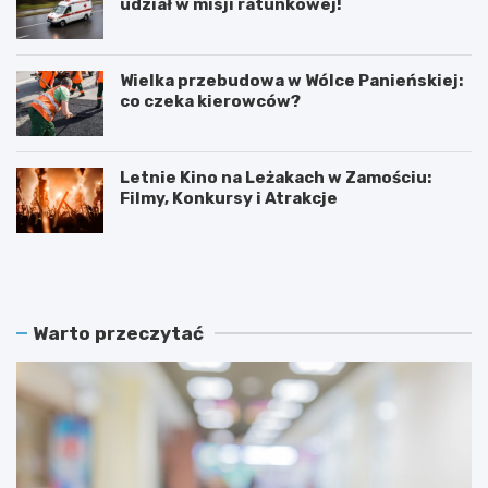
udział w misji ratunkowej!
Wielka przebudowa w Wólce Panieńskiej:
co czeka kierowców?
Letnie Kino na Leżakach w Zamościu:
Filmy, Konkursy i Atrakcje
S
N
z
o
k
w
o
y
l
p
Warto przeczytać
e
a
n
r
i
k
e
i
d
n
l
g
a
d
s
l