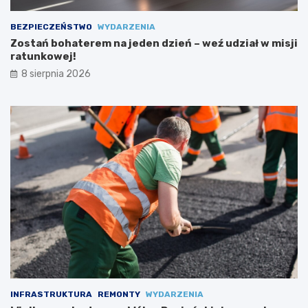
?
BEZPIECZEŃSTWO
WYDARZENIA
Zostań bohaterem na jeden dzień – weź udział w misji
ratunkowej!
8 sierpnia 2026
INFRASTRUKTURA
REMONTY
WYDARZENIA