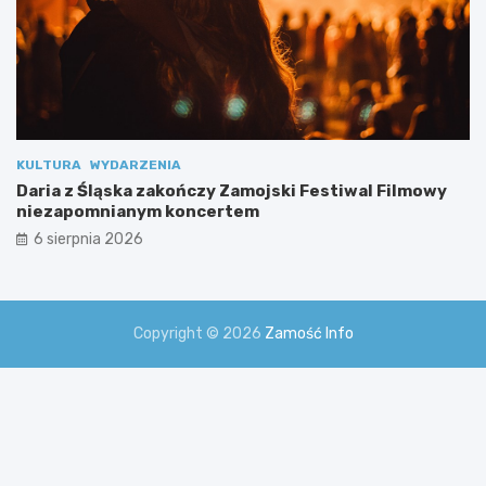
m
i
KULTURA
WYDARZENIA
Daria z Śląska zakończy Zamojski Festiwal Filmowy
niezapomnianym koncertem
6 sierpnia 2026
Copyright © 2026
Zamość Info