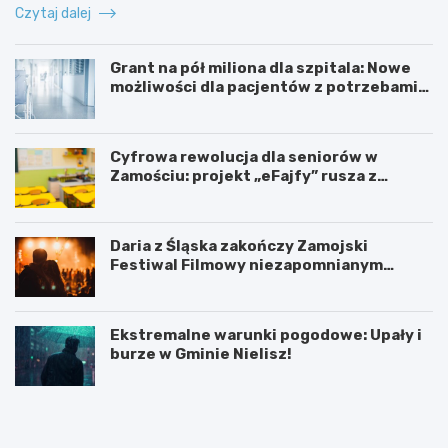
Czytaj dalej
Grant na pół miliona dla szpitala: Nowe
możliwości dla pacjentów z potrzebami
specjalnymi
Cyfrowa rewolucja dla seniorów w
Zamościu: projekt „eFajfy” rusza z
bezpłatnymi szkoleniami!
Daria z Śląska zakończy Zamojski
Festiwal Filmowy niezapomnianym
koncertem
Ekstremalne warunki pogodowe: Upały i
burze w Gminie Nielisz!
N
G
o
r
w
a
y
n