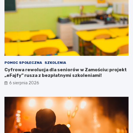
c
n
h
t
!
ó
w
z
p
o
t
r
z
e
POMOC SPOŁECZNA
SZKOLENIA
b
Cyfrowa rewolucja dla seniorów w Zamościu: projekt
a
„eFajfy” rusza z bezpłatnymi szkoleniami!
m
i
6 sierpnia 2026
s
p
e
c
j
a
l
n
y